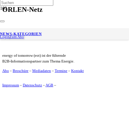
ORLEN-Netz
ORLEN Deutschland führt digitale Kassenbons an über 600
NEWS-KATEGORIEN
Tankstellen ein
Login
Zum Abo
energy of tomorrow (eot) ist der führende
B2B-Informationspartner zum Thema Energie.
Abo
–
Broschüre
–
Mediadaten
–
Termine
–
Kontakt
Impressum
–
Datenschutz
–
AGB
–