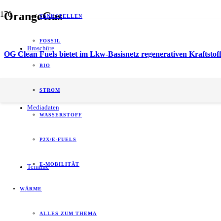
OrangeGas
TANKSTELLEN
FOSSIL
Broschüre
OG Clean Fuels bietet im Lkw-Basisnetz regenerativen Kraftstof
BIO
energy of tomorrow (eot) ist der führende
STROM
B2B-Informationspartner zum Thema Energie.
Mediadaten
WASSERSTOFF
P2X/E-FUELS
E-MOBILITÄT
Termine
WÄRME
ALLES ZUM THEMA