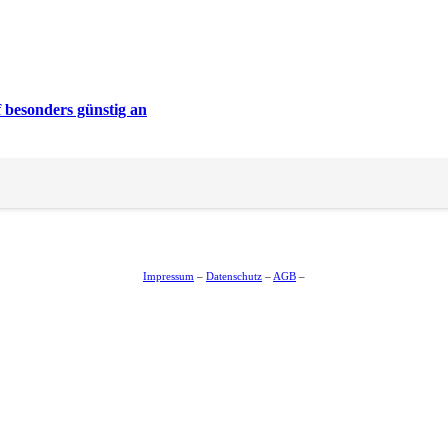
f besonders günstig an
Impressum
–
Datenschutz
–
AGB
–