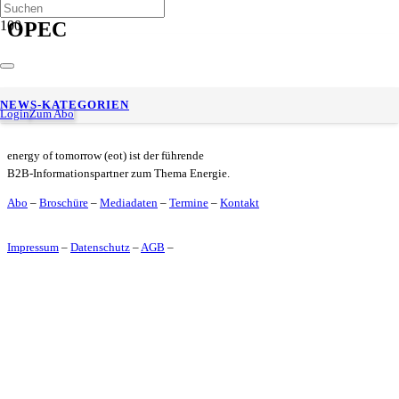
OPEC
Avenergy Suisse: Marktlage vom 9. Januar 2023
NEWS-KATEGORIEN
Login
Zum Abo
energy of tomorrow (eot) ist der führende
B2B-Informationspartner zum Thema Energie.
Abo
–
Broschüre
–
Mediadaten
–
Termine
–
Kontakt
Impressum
–
Datenschutz
–
AGB
–