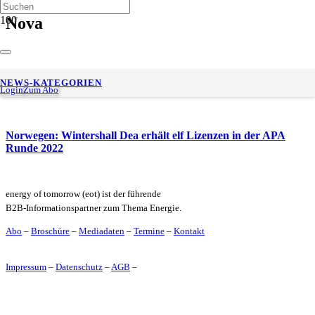
Nova
Der Aufstieg von Kohlendioxid (CO2) als erneuerbare
NEWS-KATEGORIEN
Kohlenstoffquelle (eot+)
Login
Zum Abo
Norwegen: Wintershall Dea erhält elf Lizenzen in der APA
Runde 2022
energy of tomorrow (eot) ist der führende
B2B-Informationspartner zum Thema Energie.
Abo
–
Broschüre
–
Mediadaten
–
Termine
–
Kontakt
Impressum
–
Datenschutz
–
AGB
–