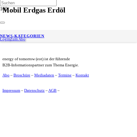
Mobil Erdgas Erdöl
ExxonMobil in Deutschland: Frank Kretschmer übernimmt
NEWS-KATEGORIEN
Vorstandsvorsitz
Login
Zum Abo
energy of tomorrow (eot) ist der führende
B2B-Informationspartner zum Thema Energie.
Abo
–
Broschüre
–
Mediadaten
–
Termine
–
Kontakt
Impressum
–
Datenschutz
–
AGB
–