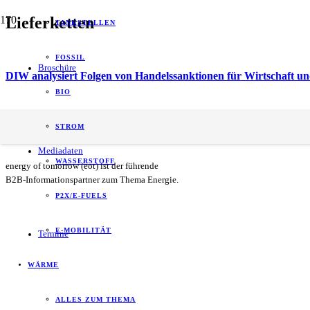
Lieferketten
TANKSTELLEN
FOSSIL
Broschüre
DIW analysiert Folgen von Handelssanktionen für Wirtschaft 
BIO
Hamburg und Qingdao vertiefen Hafenpartnerschaft Fokus auf N
STROM
Mediadaten
WASSERSTOFF
energy of tomorrow (eot) ist der führende
B2B-Informationspartner zum Thema Energie.
P2X/E-FUELS
E-MOBILITÄT
Termine
WÄRME
ALLES ZUM THEMA