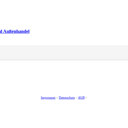
und Außenhandel
achhaltigkeit und Logistik
Impressum
–
Datenschutz
–
AGB
–