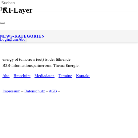
KI-Layer
Im Interview mit Lea Frank – KI statt Bauchgefühl: Wie
NEWS-KATEGORIEN
Händler mit anybill smarter entscheiden
Login
Zum Abo
energy of tomorrow (eot) ist der führende
B2B-Informationspartner zum Thema Energie.
Abo
–
Broschüre
–
Mediadaten
–
Termine
–
Kontakt
Impressum
–
Datenschutz
–
AGB
–