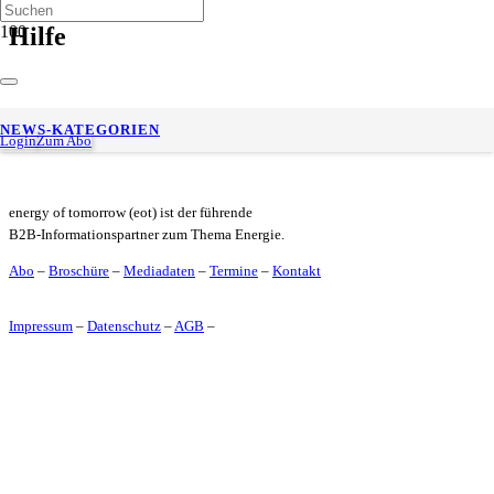
Hilfe
Im Interview mit Gudrun Theuerer – Erst die Basis, dann die
NEWS-KATEGORIEN
Intelligenz: MINOVA über den richtigen KI-Ansatz
Login
Zum Abo
energy of tomorrow (eot) ist der führende
B2B-Informationspartner zum Thema Energie.
Abo
–
Broschüre
–
Mediadaten
–
Termine
–
Kontakt
Impressum
–
Datenschutz
–
AGB
–