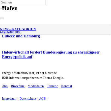
Hafen
HHM & LHG: Es liegt noch viel Ladung auf der Straße
NEWS-KATEGORIEN
Delegationsreise stärkt Hafenkooperation zwischen Klaipėda,
Login
Zum Abo
Lübeck und Hamburg
Hafenwirtschaft fordert Bundesregierung zu ehrgeizigerer
Energiepolitik auf
energy of tomorrow (eot) ist der führende
B2B-Informationspartner zum Thema Energie.
Abo
–
Broschüre
–
Mediadaten
–
Termine
–
Kontakt
Impressum
–
Datenschutz
–
AGB
–