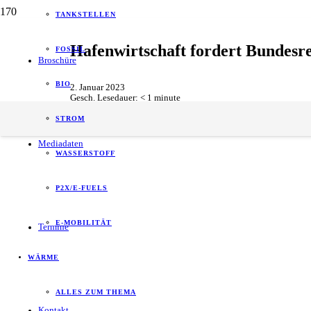
TANKSTELLEN
Hafenwirtschaft fordert Bundesre
FOSSIL
Broschüre
BIO
2. Januar 2023
Gesch. Lesedauer:
< 1
minute
Logistik
,
Politik
STROM
Mediadaten
WASSERSTOFF
P2X/E-FUELS
E-MOBILITÄT
Termine
WÄRME
ALLES ZUM THEMA
Kontakt