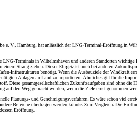
be e. V., Hamburg, hat anlässlich der LNG-Terminal-Eröffnung in Wil
 LNG-Terminals in Wilhelmshaven und anderen Standorten wichtige Erf
 einem Strang ziehen. Dieser Ehrgeiz ist auch bei anderen Zukunftspro
fen-Infrastrukturen benötigt. Wenn die Ausbauziele der Windkraft err
benötigten Anlagen an Land zu importieren. Ähnliches gilt für die Impo
f. Diese gesamtgesellschaftlichen Zukunftsaufgaben sind ohne die Häf
ung auf den Weg gebracht werden, wenn die Ziele ernst genommen werd
nelle Planungs- und Genehmigungsverfahren. Es wäre schon viel erreic
 andere Bereiche übertragen werden könnte. Zum Vergleich: Die Eröffnu
dessen Eröffnung.