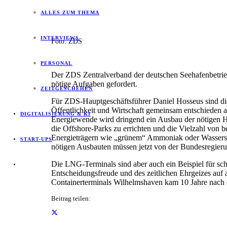
ALLES ZUM THEMA
INTERVIEWS
Foto: ZDS
PERSONAL
Der ZDS Zentralverband der deutschen Seehafenbetrie
nötige Aufgaben gefordert.
ZEITGESCHEHEN
Für ZDS-Hauptgeschäftsführer Daniel Hosseus sind die
Öffentlichkeit und Wirtschaft gemeinsam entschieden an
DIGITALISIERUNG & KI
Energiewende wird dringend ein Ausbau der nötigen Ha
die Offshore-Parks zu errichten und die Vielzahl von 
Energieträgern wie „grünem“ Ammoniak oder Wasserstof
START-UPS
nötigen Ausbauten müssen jetzt von der Bundesregier
Die LNG-Terminals sind aber auch ein Beispiel für sch
Entscheidungsfreude und des zeitlichen Ehrgeizes auf
Containerterminals Wilhelmshaven kam 10 Jahre nach 
Beitrag teilen: