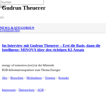
Gudrun Theuerer
MINOVA stärkt Führungsteam: Vier langjährige
NEWS-KATEGORIEN
Mitarbeitende übernehmen Prokura
Login
Zum Abo
Im Interview mit Gudrun Theuerer – Erst die Basis, dann die
Intelligenz: MINOVA über den richtigen KI-Ansatz
energy of tomorrow (eot) ist der führende
B2B-Informationspartner zum Thema Energie.
Abo
–
Broschüre
–
Mediadaten
–
Termine
–
Kontakt
Impressum
–
Datenschutz
–
AGB
–