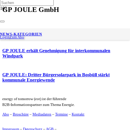
GP JOULE GmbH
Unternehmen fordern Nachbesserung bei Netzpaket und EEG
NEWS-KATEGORIEN
Login
Zum Abo
GP JOULE erhält Genehmigung für interkommunalen
Windpark
GP JOULE: Dritter Bürgersolarpark in Bosbüll stärkt
kommunale Energiewende
energy of tomorrow (eot) ist der führende
B2B-Informationspartner zum Thema Energie.
Abo
–
Broschüre
–
Mediadaten
–
Termine
–
Kontakt
Impressum
–
Datenschutz
–
AGB
–