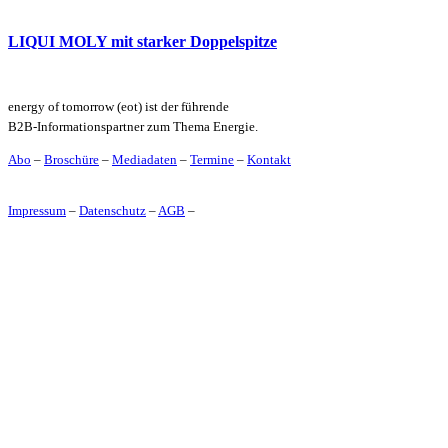
LIQUI MOLY mit starker Doppelspitze
energy of tomorrow (eot) ist der führende
B2B-Informationspartner zum Thema Energie.
Abo
–
Broschüre
–
Mediadaten
–
Termine
–
Kontakt
Impressum
–
Datenschutz
–
AGB
–