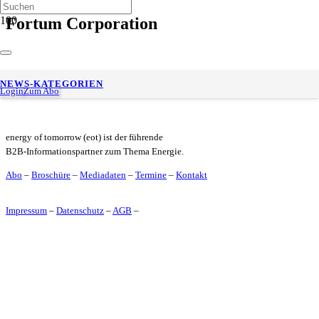
Fortum Corporation
Uniper schließt Rahmenvertrag mit der Bundesregierung –
NEWS-KATEGORIEN
Beihilferechtliche Genehmigung der EU-Kommission gewährt
Login
Zum Abo
energy of tomorrow (eot) ist der führende
B2B-Informationspartner zum Thema Energie.
Abo
–
Broschüre
–
Mediadaten
–
Termine
–
Kontakt
Impressum
–
Datenschutz
–
AGB
–