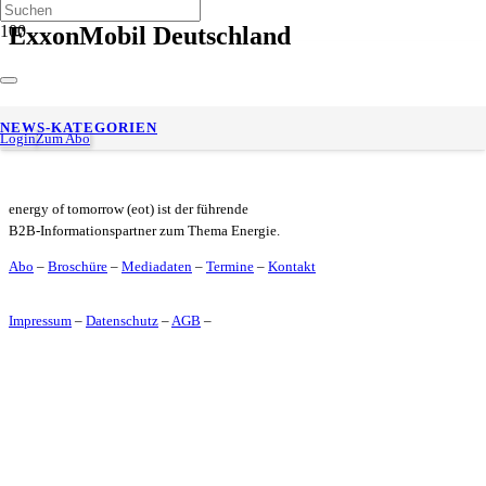
ExxonMobil Deutschland
ExxonMobil in Deutschland: Frank Kretschmer übernimmt
NEWS-KATEGORIEN
Vorstandsvorsitz
Login
Zum Abo
energy of tomorrow (eot) ist der führende
B2B-Informationspartner zum Thema Energie.
Abo
–
Broschüre
–
Mediadaten
–
Termine
–
Kontakt
Impressum
–
Datenschutz
–
AGB
–