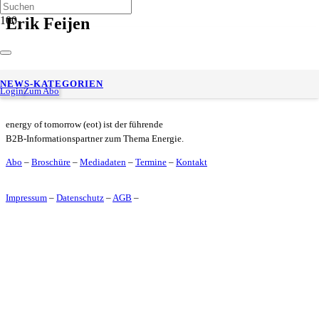
Erik Feijen
Neue Köpfe im BDH-Vorstand
NEWS-KATEGORIEN
Login
Zum Abo
energy of tomorrow (eot) ist der führende
B2B-Informationspartner zum Thema Energie.
Abo
–
Broschüre
–
Mediadaten
–
Termine
–
Kontakt
Impressum
–
Datenschutz
–
AGB
–