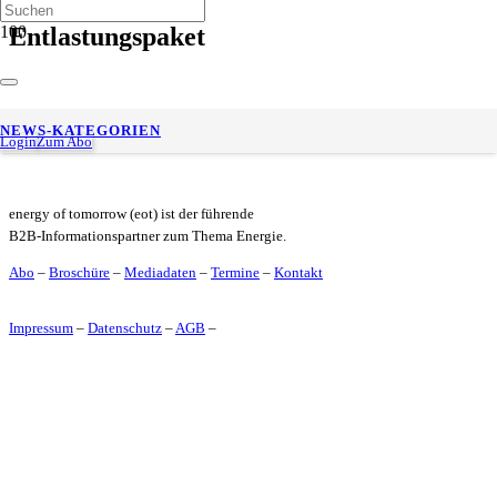
Entlastungspaket
DIW-Konjunkturbarometer Dezember: Konjunkturaussichten
NEWS-KATEGORIEN
hellen sich etwas auf
Login
Zum Abo
energy of tomorrow (eot) ist der führende
B2B-Informationspartner zum Thema Energie.
Abo
–
Broschüre
–
Mediadaten
–
Termine
–
Kontakt
Impressum
–
Datenschutz
–
AGB
–