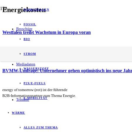
Energiekosten
TANKSTELLEN
FOSSIL
Broschüre
Westfalen treibt Wachstum in Europa voran
BIO
Energie trifft Ökonomie: Was Entscheider jetzt bei der Moderni
STROM
Mediadaten
WASSERSTOFF
BVMW-Umfrage: Unternehmer gehen optimistisch ins neue Jahr 
P2X/E-FUELS
energy of tomorrow (eot) ist der führende
B2B-Informationspartner zum Thema Energie.
E-MOBILITÄT
Termine
WÄRME
ALLES ZUM THEMA