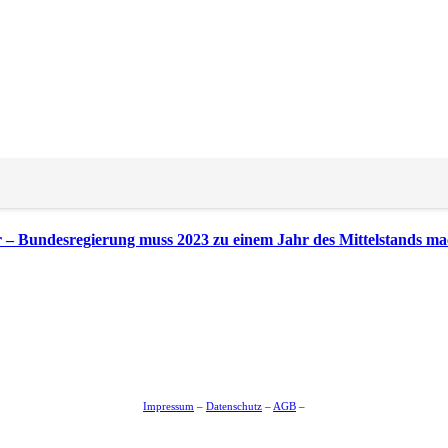
sierung beachten müssen
– Bundesregierung muss 2023 zu einem Jahr des Mittelstands m
Impressum
–
Datenschutz
–
AGB
–