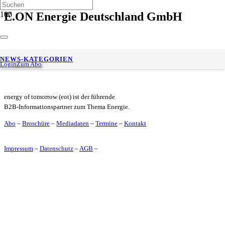
E.ON Energie Deutschland GmbH
E.ON-CCO Martin Endress über Smart-Meter, Energiepreise
NEWS-KATEGORIEN
und Elektrifizierung
Login
Zum Abo
energy of tomorrow (eot) ist der führende
B2B-Informationspartner zum Thema Energie.
Abo
–
Broschüre
–
Mediadaten
–
Termine
–
Kontakt
Impressum
–
Datenschutz
–
AGB
–