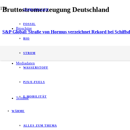
Bruttostromerzeugung Deutschland
TANKSTELLEN
FOSSIL
Broschüre
S&P Global: Straße von Hormus verzeichnet Rekord bei Schiffs
BIO
energy of tomorrow (eot) ist der führende
STROM
B2B-Informationspartner zum Thema Energie.
Mediadaten
WASSERSTOFF
P2X/E-FUELS
E-MOBILITÄT
Termine
WÄRME
ALLES ZUM THEMA