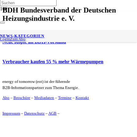
BDH Bundesverband der Deutschen
Heizungsindustrie e. V.
NEWS-KATEGORIEN
Login
Zum Abo
Neue Köpfe im BDH-Vorstand
Verbraucher kaufen 55 % mehr Wärmepumpen
energy of tomorrow (eot) ist der führende
B2B-Informationspartner zum Thema Energie.
Abo
–
Broschüre
–
Mediadaten
–
Termine
–
Kontakt
Impressum
–
Datenschutz
–
AGB
–