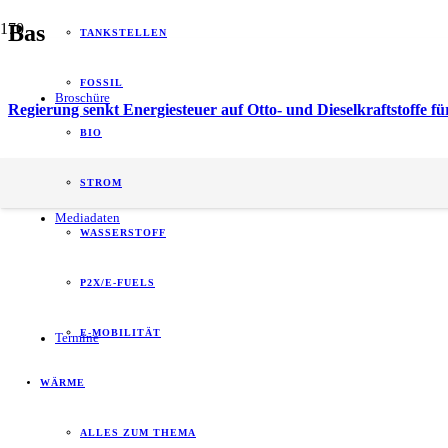
Bas
TANKSTELLEN
FOSSIL
Broschüre
Regierung senkt Energiesteuer auf Otto- und Dieselkraftstoffe f
BIO
energy of tomorrow (eot) ist der führende
STROM
B2B-Informationspartner zum Thema Energie.
Mediadaten
WASSERSTOFF
P2X/E-FUELS
E-MOBILITÄT
Termine
WÄRME
ALLES ZUM THEMA