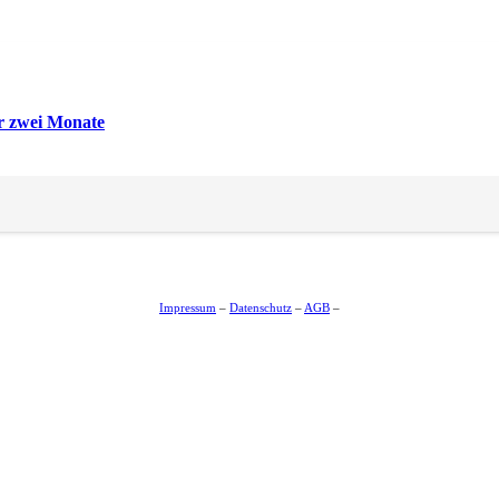
ür zwei Monate
Impressum
–
Datenschutz
–
AGB
–