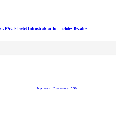
ität: PACE bietet Infrastruktur für mobiles Bezahlen
m
Impressum
–
Datenschutz
–
AGB
–