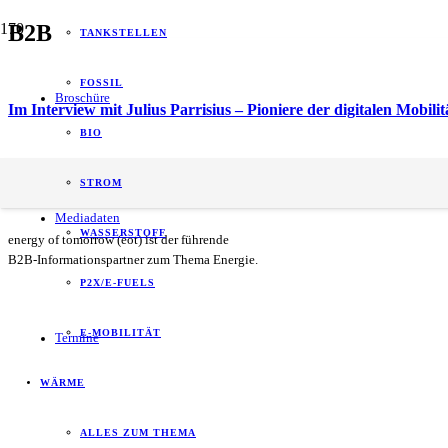
B2B
TANKSTELLEN
FOSSIL
Broschüre
Im Interview mit Julius Parrisius – Pioniere der digitalen Mobil
BIO
Schnellladen deutschlandweit: Circle K setzt auf 100 % Ökostro
STROM
Mediadaten
WASSERSTOFF
energy of tomorrow (eot) ist der führende
B2B-Informationspartner zum Thema Energie.
P2X/E-FUELS
E-MOBILITÄT
Termine
WÄRME
ALLES ZUM THEMA