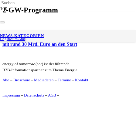
2-GW-Programm
TenneT: Europas größtes Auftragspaket für
NEWS-KATEGORIEN
Versorgungssicherheit, Energiewende und Klimaschutz geht
Login
Zum Abo
mit rund 30 Mrd. Euro an den Start
energy of tomorrow (eot) ist der führende
B2B-Informationspartner zum Thema Energie.
Abo
–
Broschüre
–
Mediadaten
–
Termine
–
Kontakt
Impressum
–
Datenschutz
–
AGB
–