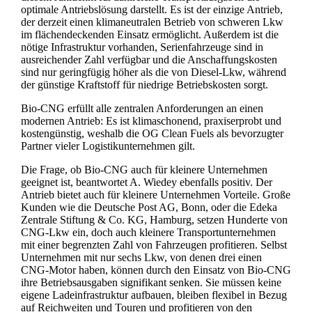
optimale Antriebslösung darstellt. Es ist der einzige Antrieb,
der derzeit einen klimaneutralen Betrieb von schweren Lkw
im flächendeckenden Einsatz ermöglicht. Außerdem ist die
nötige Infrastruktur vorhanden, Serienfahrzeuge sind in
ausreichender Zahl verfügbar und die Anschaffungskosten
sind nur geringfügig höher als die von Diesel-Lkw, während
der günstige Kraftstoff für niedrige Betriebskosten sorgt.
Bio-CNG erfüllt alle zentralen Anforderungen an einen
modernen Antrieb: Es ist klimaschonend, praxiserprobt und
kostengünstig, weshalb die OG Clean Fuels als bevorzugter
Partner vieler Logistikunternehmen gilt.
Die Frage, ob Bio-CNG auch für kleinere Unternehmen
geeignet ist, beantwortet A. Wiedey ebenfalls positiv. Der
Antrieb bietet auch für kleinere Unternehmen Vorteile. Große
Kunden wie die Deutsche Post AG, Bonn, oder die Edeka
Zentrale Stiftung & Co. KG, Hamburg, setzen Hunderte von
CNG-Lkw ein, doch auch kleinere Transportunternehmen
mit einer begrenzten Zahl von Fahrzeugen profitieren. Selbst
Unternehmen mit nur sechs Lkw, von denen drei einen
CNG-Motor haben, können durch den Einsatz von Bio-CNG
ihre Betriebsausgaben signifikant senken. Sie müssen keine
eigene Ladeinfrastruktur aufbauen, bleiben flexibel in Bezug
auf Reichweiten und Touren und profitieren von den