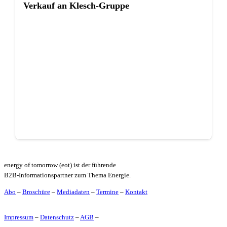
Verkauf an Klesch-Gruppe
energy of tomorrow (eot) ist der führende
B2B-Informationspartner zum Thema Energie.
Abo
–
Broschüre
–
Mediadaten
–
Termine
–
Kontakt
Impressum
–
Datenschutz
–
AGB
–