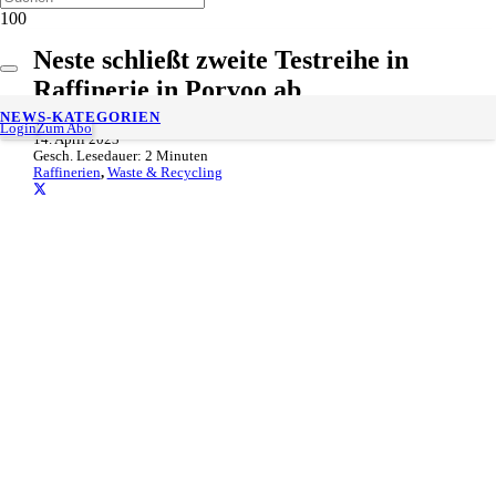
Neste schließt zweite Testreihe in
Raffinerie in Porvoo ab
NEWS-KATEGORIEN
Login
Zum Abo
14. April 2023
Gesch. Lesedauer:
2
Minuten
Raffinerien
,
Waste & Recycling