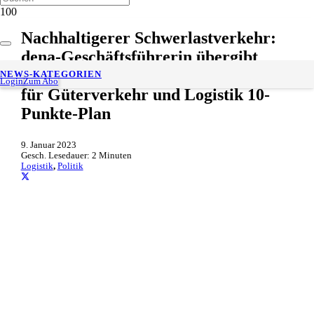
Nachhaltigerer Schwerlastverkehr:
dena-Geschäftsführerin übergibt
Koordinator der Bundesregierung
NEWS-KATEGORIEN
Login
Zum Abo
für Güterverkehr und Logistik 10-
Punkte-Plan
9. Januar 2023
Gesch. Lesedauer:
2
Minuten
Logistik
,
Politik