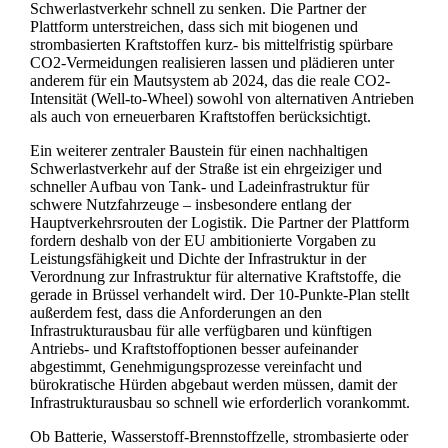
Schwerlastverkehr schnell zu senken. Die Partner der
Plattform unterstreichen, dass sich mit biogenen und
strombasierten Kraftstoffen kurz- bis mittelfristig spürbare
CO2-Vermeidungen realisieren lassen und plädieren unter
anderem für ein Mautsystem ab 2024, das die reale CO2-
Intensität (Well-to-Wheel) sowohl von alternativen Antrieben
als auch von erneuerbaren Kraftstoffen berücksichtigt.
Ein weiterer zentraler Baustein für einen nachhaltigen
Schwerlastverkehr auf der Straße ist ein ehrgeiziger und
schneller Aufbau von Tank- und Ladeinfrastruktur für
schwere Nutzfahrzeuge – insbesondere entlang der
Hauptverkehrsrouten der Logistik. Die Partner der Plattform
fordern deshalb von der EU ambitionierte Vorgaben zu
Leistungsfähigkeit und Dichte der Infrastruktur in der
Verordnung zur Infrastruktur für alternative Kraftstoffe, die
gerade in Brüssel verhandelt wird. Der 10-Punkte-Plan stellt
außerdem fest, dass die Anforderungen an den
Infrastrukturausbau für alle verfügbaren und künftigen
Antriebs- und Kraftstoffoptionen besser aufeinander
abgestimmt, Genehmigungsprozesse vereinfacht und
bürokratische Hürden abgebaut werden müssen, damit der
Infrastrukturausbau so schnell wie erforderlich vorankommt.
Ob Batterie, Wasserstoff-Brennstoffzelle, strombasierte oder