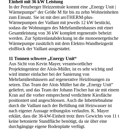
Einheit mit 36 kW Leistung
In der Penzberger Heizzentrale kommt eine „Energy Unit |
Wärmepumpe“ der Größe M für bis zu zehn Wohneinheiten
zum Einsatz. Sie ist mit drei aroTHERM-plus-
Wärmepumpen der Vaillant mit jeweils 12 kW bestückt,
sodass die Wohnungen des Mehrfamilienhauses mit einer
Gesamtleistung von 36 kW komplett regenerativ beheizt
werden. Zur Spitzenlastabdeckung ist die monoenergetische
Wärmepumpe zusätzlich mit dem Elektro-Wandheizgerät
eloBlock der Vaillant ausgestattet.
11 Tonnen schwere „Energy Unit“
Aus Sicht von Kevin Mayer, verantwortlicher
Projektingenieur der Alois-Müller, ist es sehr wichtig und
wird immer einfacher bei der Sanierung von
Mehrfamilienhäusern auf regenerative Heizlösungen zu
setzen. Das Team der Alois Müller hat die „Energy Unit“
geliefert, und das Team der Johann Fischer hat sie mit einem
Kran auf die vorher entsprechend verdichtete Kiesfläche
positioniert und angeschlossen. Auch die Inbetriebnahme
durch die Vaillant nach der Befüllung mit Heizwasser ist
nach eigener Aussage reibungslos verlaufen. K. Mayer
erklärt, dass die 36-kW-Einheit trotz ihres Gewichts von 11 t
keine betonierte Standfläche benötigt, da sie über eine
durchgängige eigene Bodenplatte verfügt.