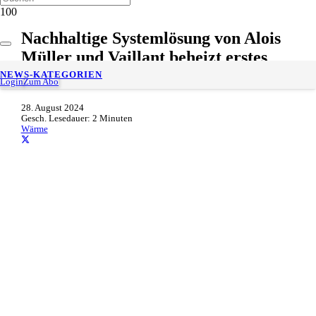
Nachhaltige Systemlösung von Alois
Müller und Vaillant beheizt erstes
Mehrfamilienhaus
NEWS-KATEGORIEN
Login
Zum Abo
28. August 2024
Gesch. Lesedauer:
2
Minuten
Wärme