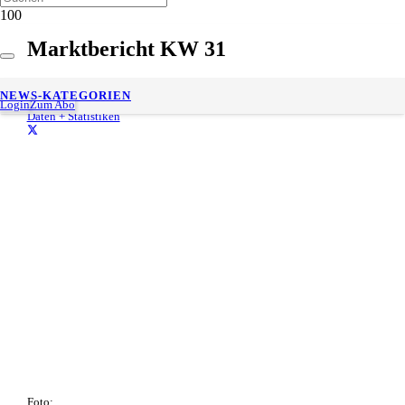
Marktbericht KW 31
9. August 2021
NEWS-KATEGORIEN
Gesch. Lesedauer:
< 1
minute
Login
Zum Abo
Daten + Statistiken
Foto: