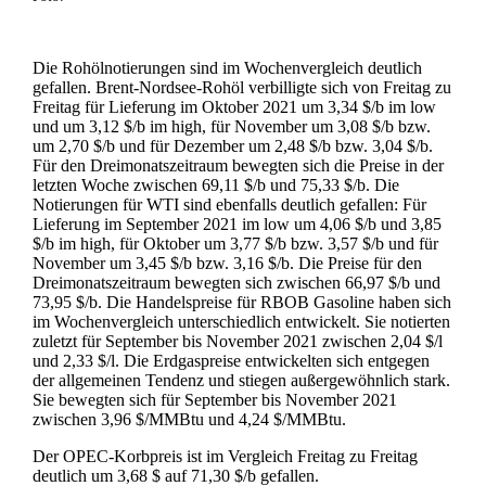
Die Rohölnotierungen sind im Wochenvergleich deutlich
gefallen. Brent-Nordsee-Rohöl verbilligte sich von Freitag zu
Freitag für Lieferung im Oktober 2021 um 3,34 $/b im low
und um 3,12 $/b im high, für November um 3,08 $/b bzw.
um 2,70 $/b und für Dezember um 2,48 $/b bzw. 3,04 $/b.
Für den Dreimonatszeitraum bewegten sich die Preise in der
letzten Woche zwischen 69,11 $/b und 75,33 $/b. Die
Notierungen für WTI sind ebenfalls deutlich gefallen: Für
Lieferung im September 2021 im low um 4,06 $/b und 3,85
$/b im high, für Oktober um 3,77 $/b bzw. 3,57 $/b und für
November um 3,45 $/b bzw. 3,16 $/b. Die Preise für den
Dreimonatszeitraum bewegten sich zwischen 66,97 $/b und
73,95 $/b. Die Handelspreise für RBOB Gasoline haben sich
im Wochenvergleich unterschiedlich entwickelt. Sie notierten
zuletzt für September bis November 2021 zwischen 2,04 $/l
und 2,33 $/l. Die Erdgaspreise entwickelten sich entgegen
der allgemeinen Tendenz und stiegen außergewöhnlich stark.
Sie bewegten sich für September bis November 2021
zwischen 3,96 $/MMBtu und 4,24 $/MMBtu.
Der OPEC-Korbpreis ist im Vergleich Freitag zu Freitag
deutlich um 3,68 $ auf 71,30 $/b gefallen.