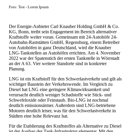
Foto: Test - Lorem Ipsum
Der Energie-Anbieter Carl Knauber Holding GmbH & Co.
KG, Bonn, treibt sein Engagement im Bereich alternativer
Kraftstoffe weiter voran. Gemeinsam mit 24-Autohöfe 24-
Autobahn-Raststätten GmbH, Regensburg, einem Betreiber
von Autohöfen in ganz Deutschland, wird die Knauber
LNG-Tankstellen an Autohöfen errichten. Am 4. November
2022 war der Spatenstich der ersten Tankstelle in Wörrstadt
an der A 63. Vier weitere Standorte sind in konkreter
Planung.
LNG ist ein Kraftstoff für den Schwerlastverkehr und gilt als
wichtiger Baustein der Verkehrswende. Im Vergleich zu
Diesel hat LNG eine geringere Klimawirksamkeit und
verursacht deutlich weniger Schadstoffe wie Stick- und
Schwefeloxide oder Feinstaub. Bio-LNG ist nochmal
deutlich emissionsärmer. Außerdem sind LNG-betriebene
Motoren deutlich leiser, was für den Schwerlastverkehr in
Städten eine hohe Relevanz hat.
Für die Etablierung des Kraftstoffes als Alternative zu Diesel
ist der Ausbau der Tank-Infrastruktur elementar. Mit den