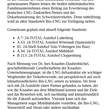
gemeinsamen Plänen leisten die beiden mittelständischen
Familienunternehmen einen Beitrag zur Erweiterung des
deutschen LNG-Tankstellen-Netzes und der
Dekarbonisierung des Schwerlastverkehrs. Denn mittelfristig
wird an allen Standorten Bio-LNG zur Verfügung stehen.
Gemeinsam geplant sind aktuell folgende Standorte:
A 7: 24-TOTAL Autohof Lutterberg
A 63: 24-TOTAL Autohof Wörrstadt (Spatenstich)
81: 24-Shell Autohof Sulz-Vöhringen (im Bau)
A 94: 24-TOTAL Autohof Mühldorf
B 213: 24-TOTAL Autohof Cloppenburg
Nach Meinung von Dr. Ines Knauber-Daubenbüchel,
geschäftsführende Gesellschafterin der Knauber-
Unternehmensgruppe, ist die LNG-Infrastruktur ein wichtiger
Wegbereiter der Verkehrswende, um perspektivisch auf noch
klimafreundlicheres Bio-LNG setzen zu können. Sie freut
sich mit 24-Autohöfe einen Partner gefunden zu haben, der
wie die Knauber aus dem Mittelstand kommt und die Ziele
und das Bestreben teilt, sich nachhaltig und klimafreundlich
für die Zukunft aufzustellen. Visionär kann sich das
Management sogar Mobilitätshubs vorstellen, die Bio-LNG,
Wasserstoff und Strom oder andere nachhaltige