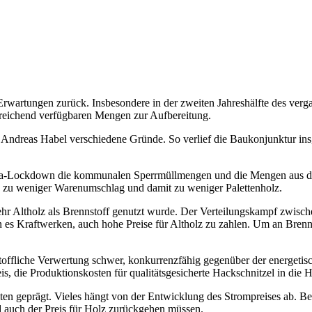
rwartungen zurück. Insbesondere in der zweiten Jahreshälfte des verg
sreichend verfügbaren Mengen zur Aufbereitung.
Andreas Habel verschiedene Gründe. So verlief die Baukonjunktur ins
rona-Lockdown die kommunalen Sperrmüllmengen und die Mengen aus
n zu weniger Warenumschlag und damit zu weniger Palettenholz.
ehr Altholz als Brennstoff genutzt wurde. Der Verteilungskampf zwische
en es Kraftwerken, auch hohe Preise für Altholz zu zahlen. Um an Bre
toffliche Verwertung schwer, konkurrenzfähig gegenüber der energetis
s, die Produktionskosten für qualitätsgesicherte Hackschnitzel in die H
ten geprägt. Vieles hängt von der Entwicklung des Strompreises ab. Bei
d auch der Preis für Holz zurückgehen müssen.