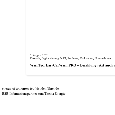
5. August 2026
Carwash
,
Digitalisierung & KI
,
Produkte
,
Tankstellen
,
Unternehmen
WashTec: EasyCarWash PRO – Bezahlung jetzt auch 
energy of tomorrow (eot) ist der führende
B2B-Informationspartner zum Thema Energie.