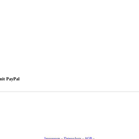
mit PayPal
Impressum
–
Datenschutz
–
AGB
–