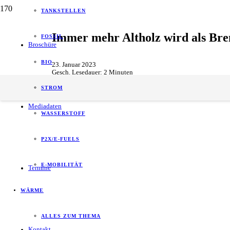
TANKSTELLEN
Immer mehr Altholz wird als Bren
FOSSIL
Broschüre
BIO
23. Januar 2023
Gesch. Lesedauer:
2
Minuten
Waste & Recycling
STROM
Mediadaten
WASSERSTOFF
P2X/E-FUELS
E-MOBILITÄT
Termine
WÄRME
ALLES ZUM THEMA
Kontakt