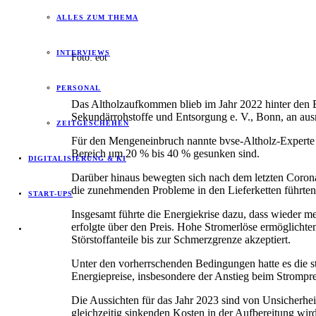
ALLES ZUM THEMA
INTERVIEWS
Foto: eot
PERSONAL
Das Altholzaufkommen blieb im Jahr 2022 hinter den E
Sekundärrohstoffe und Entsorgung e. V., Bonn, an au
ZEITGESCHEHEN
Für den Mengeneinbruch nannte bvse-Altholz-Experte 
Bereich um 20 % bis 40 % gesunken sind.
DIGITALISIERUNG & KI
Darüber hinaus bewegten sich nach dem letzten Co
die zunehmenden Probleme in den Lieferketten führte
START-UPS
Insgesamt führte die Energiekrise dazu, dass wieder m
erfolgte über den Preis. Hohe Stromerlöse ermöglicht
Störstoffanteile bis zur Schmerzgrenze akzeptiert.
Unter den vorherrschenden Bedingungen hatte es die s
Energiepreise, insbesondere der Anstieg beim Stromprei
Die Aussichten für das Jahr 2023 sind von Unsicherhei
gleichzeitig sinkenden Kosten in der Aufbereitung wir