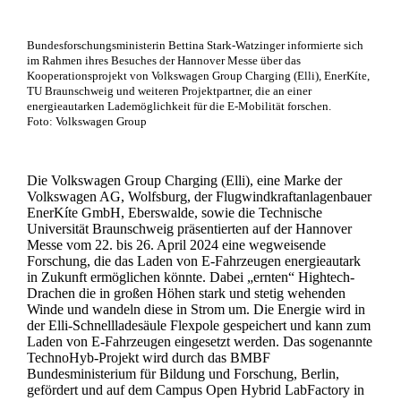
Bundesforschungsministerin Bettina Stark-Watzinger informierte sich
im Rahmen ihres Besuches der Hannover Messe über das
Kooperationsprojekt von Volkswagen Group Charging (Elli), EnerKíte,
TU Braunschweig und weiteren Projektpartner, die an einer
energieautarken Lademöglichkeit für die E-Mobilität forschen.
Foto: Volkswagen Group
Die Volkswagen Group Charging (Elli), eine Marke der
Volkswagen AG, Wolfsburg, der Flugwindkraftanlagenbauer
EnerKíte GmbH, Eberswalde, sowie die Technische
Universität Braunschweig präsentierten auf der Hannover
Messe vom 22. bis 26. April 2024 eine wegweisende
Forschung, die das Laden von E-Fahrzeugen energieautark
in Zukunft ermöglichen könnte. Dabei „ernten“ Hightech-
Drachen die in großen Höhen stark und stetig wehenden
Winde und wandeln diese in Strom um. Die Energie wird in
der Elli-Schnellladesäule Flexpole gespeichert und kann zum
Laden von E-Fahrzeugen eingesetzt werden. Das sogenannte
TechnoHyb-Projekt wird durch das BMBF
Bundesministerium für Bildung und Forschung, Berlin,
gefördert und auf dem Campus Open Hybrid LabFactory in