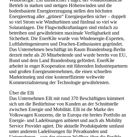
Betrieb in starken und stetigen Höhenwinden und die
bodenbasierte Energieerzeugung stellen den höchsten
Energieertrag aller „grünen“ Energiequellen sicher – doppelt
so viel Strom wie Windturbinen und fünfmal so viel wie
Solaranlagen. Die Flugwindkraftanlagen sind einfach zu
betreiben und gewährleisten maximale Verfügbarkeit und
Sicherheit. Die EnerKíte wurde von Windenergie-Experten,
Luftfahrtingenieuren und Drachen-Enthusiasten gegründet.
Das Unternehmen beschäftigt im Raum Brandenburg-Berlin
derzeit mehr als 20 Mitarbeitende und wurde bereits von EU,
Bund und dem Land Brandenburg gefördert. EnerKíte
arbeitet in enger Kooperation mit führenden Industriepartnern
und großen Energieunternehmen, die einen schnellen
Markteinstieg und eine kosteneffiziente weltweite
Kommerzialisierung der Technologie gewährleisten.
Über die Elli
Das Unternehmen Elli mit rund 370 Beschäftigten kümmert
sich um die Bedürfnisse von Kunden an der Schnittstelle
zwischen Energie und Mobilität. Elli ist die Marke des
Volkswagen Konzerns, die in Europa ein breites Portfolio an
Energie- und Ladelösungen anbietet und auch als Mobility
Service Provider agiert. Die aktuelle Produktpalette umfasst
unter anderem Ladelösungen für Privatkunden und
Unternehmen – von der eigenen Wallbox über die flexible