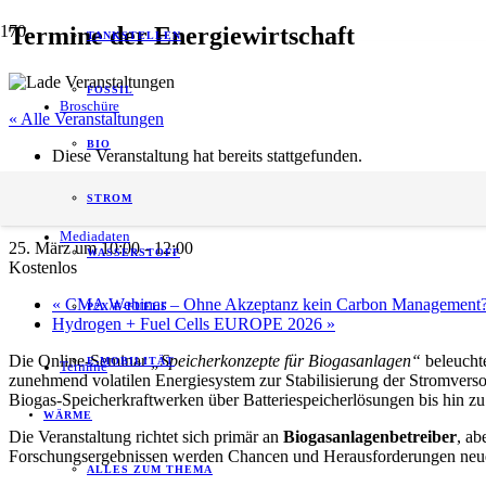
Termine der Energiewirtschaft
TANKSTELLEN
FOSSIL
Broschüre
« Alle Veranstaltungen
BIO
Diese Veranstaltung hat bereits stattgefunden.
Seminarreihe Biogas: Speicherkonzepte fü
STROM
Mediadaten
25. März um 10:00
-
12:00
WASSERSTOFF
Kostenlos
«
CMA Webinar – Ohne Akzeptanz kein Carbon Management
P2X/E-FUELS
Hydrogen + Fuel Cells EUROPE 2026
»
Die Online‑Seminar
„Speicherkonzepte für Biogasanlagen“
beleucht
E-MOBILITÄT
Termine
zunehmend volatilen Energiesystem zur Stabilisierung der Stromverso
Biogas‑Speicherkraftwerken über Batteriespeicherlösungen bis hin z
WÄRME
Die Veranstaltung richtet sich primär an
Biogasanlagenbetreiber
, ab
Forschungsergebnissen werden Chancen und Herausforderungen neuer 
ALLES ZUM THEMA