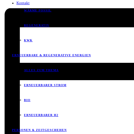
Kontakt
WÄRME FOSSIL
REGENERATIV
KWK
ERNEUERBARE & REGENERATIVE ENERGIEN
ALLES ZUM THEMA
ERNEUERBARER STROM
BIO
ERNEUERBARER H2
PERSONEN & ZEITGESCHEHEN