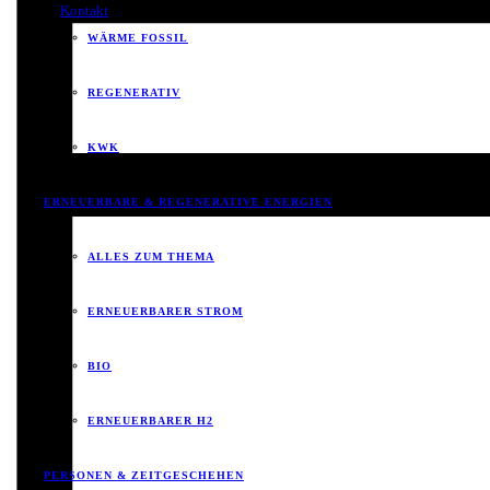
Kontakt
WÄRME FOSSIL
REGENERATIV
KWK
ERNEUERBARE & REGENERATIVE ENERGIEN
ALLES ZUM THEMA
ERNEUERBARER STROM
BIO
ERNEUERBARER H2
PERSONEN & ZEITGESCHEHEN