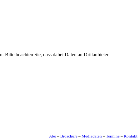
n. Bitte beachten Sie, dass dabei Daten an Drittanbieter
Abo
–
Broschüre
–
Mediadaten
–
Termine
–
Kontakt