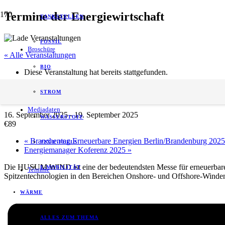
Termine der Energiewirtschaft
TANKSTELLEN
FOSSIL
Broschüre
« Alle Veranstaltungen
BIO
Diese Veranstaltung hat bereits stattgefunden.
HUSUM WIND 2025
STROM
Mediadaten
16. September 2025
-
19. September 2025
WASSERSTOFF
€89
«
Branchentag Erneuerbare Energien Berlin/Brandenburg 2025
P2X/E-FUELS
Energiemanager Koferenz 2025
»
Die HUSUM WIND ist eine der bedeutendsten Messe für erneuerbare E
E-MOBILITÄT
Termine
Spitzentechnologien in den Bereichen Onshore- und Offshore-Windene
WÄRME
ALLES ZUM THEMA