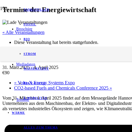
Termine der Energiewirtschaft
TANKSTELLEN
FOSSIL
Broschüre
« Alle Veranstaltungen
BIO
Diese Veranstaltung hat bereits stattgefunden.
HANNOVER MESSE 2025
STROM
Mediadaten
31. März 2025
-
4. April 2025
WASSERSTOFF
€90
«
Volta-X Energy Systems Expo
P2X/E-FUELS
CO2-based Fuels and Chemicals Conference 2025
»
Vom 31. März bis 4. April 2025 findet auf dem Messegelände Hannove
E-MOBILITÄT
Termine
Unternehmen aus dem Maschinenbau, der Elektro- und Digitalindustri
als vernetztes industrielles Ökosystem und zeigen, wie Klimaneutralit
WÄRME
ALLES ZUM THEMA