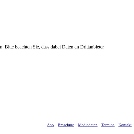
n. Bitte beachten Sie, dass dabei Daten an Drittanbieter
Abo
–
Broschüre
–
Mediadaten
–
Termine
–
Kontakt