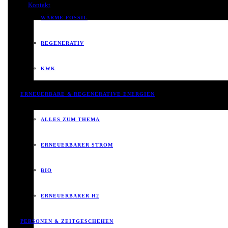
Kontakt
WÄRME FOSSIL
REGENERATIV
KWK
ERNEUERBARE & REGENERATIVE ENERGIEN
ALLES ZUM THEMA
ERNEUERBARER STROM
BIO
ERNEUERBARER H2
PERSONEN & ZEITGESCHEHEN