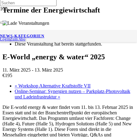
Termine der Energiewirtschaft
« Alle Veranstaltungen
NEWS-KATEGORIEN
Login
Zum Abo
Diese Veranstaltung hat bereits stattgefunden.
E-World „energy & water“ 2025
11. März 2025
-
13. März 2025
€195
«
Workshop Alternative Kraftstoffe VII
Online-Seminar: Synergien nutzen – Parkplatz-Photovoltaik
und Ladeinfrastruktur
»
Die E-world energy & water findet vom 11. bis 13. Februar 2025 in
Essen statt und ist der Branchentreffpunkt der europäischen
Energiewirtschaft. Das Programm umfasst vier Fachforen: Change
(Halle 4), Future (Halle 5), Hydrogen Solutions (Halle 5) und New
Energy Systems (Halle 1). Diese Foren sind direkt in die
Messehallen eingebettet und bieten Vorträge, Q&As und