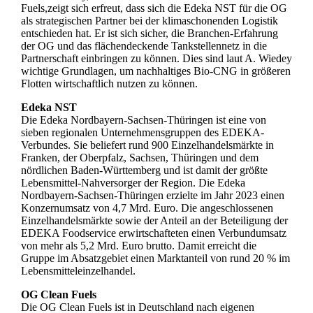
Fuels,zeigt sich erfreut, dass sich die Edeka NST für die OG
als strategischen Partner bei der klimaschonenden Logistik
entschieden hat. Er ist sich sicher, die Branchen-Erfahrung
der OG und das flächendeckende Tankstellennetz in die
Partnerschaft einbringen zu können. Dies sind laut A. Wiedey
wichtige Grundlagen, um nachhaltiges Bio-CNG in größeren
Flotten wirtschaftlich nutzen zu können.
Edeka NST
Die Edeka Nordbayern-Sachsen-Thüringen ist eine von
sieben regionalen Unternehmensgruppen des EDEKA-
Verbundes. Sie beliefert rund 900 Einzelhandelsmärkte in
Franken, der Oberpfalz, Sachsen, Thüringen und dem
nördlichen Baden-Württemberg und ist damit der größte
Lebensmittel-Nahversorger der Region. Die Edeka
Nordbayern-Sachsen-Thüringen erzielte im Jahr 2023 einen
Konzernumsatz von 4,7 Mrd. Euro. Die angeschlossenen
Einzelhandelsmärkte sowie der Anteil an der Beteiligung der
EDEKA Foodservice erwirtschafteten einen Verbundumsatz
von mehr als 5,2 Mrd. Euro brutto. Damit erreicht die
Gruppe im Absatzgebiet einen Marktanteil von rund 20 % im
Lebensmitteleinzelhandel.
OG Clean Fuels
Die OG Clean Fuels ist in Deutschland nach eigenen