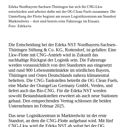
Edeka Nordbayern-Sachsen-Thüringen hat sich für CNG-Lkw
entschieden und arbeitet dafür mit der OG Clean Fuels zusammen. Die
Umstellung der Flotte beginnt am neuen Logistikzentrum am Standort
Marktredwitz – dort sind bereits erste Fahrzeuge im Einsatz.
Foto: Edeka/tu
Die Entscheidung bei der Edeka NST Nordbayern-Sachsen-
Thüringen Stiftung & Co. KG, Rottendorf, ist gefallen: Eine
Lkw-Flotte mit CNG-Antrieb wird in Zukunft das
nachhaltige Rückgrat der Logistik sein. Die Fahrzeuge
werden voraussichtlich von drei Standorten aus eingesetzt
und rund 900 Lebensmittelmärkte im nördlichen Bayern,
Thüringen und Osten Deutschlands nahezu klimaneutral
beliefern. Die CNG-Tankstellen betreibt die OG Clean Fuels,
eine Marke der OrangeGas Germany GmbH, Verden, und
liefert auch das Bio-CNG. Für die Edeka NST werden
sowohl Bestandstankstellen erweitert als auch neue Stationen
gebaut. Den entsprechenden Vertrag schlossen die beiden
Unternehmen im Februar 2025.
Das neue Logistikzentrum in Marktredwitz ist der erste
Standort, an dem die CNG-Flotte aufgebaut wird. Mit fünf
CNG-Lkw wird die Edeka NST ab sofort bei der OG