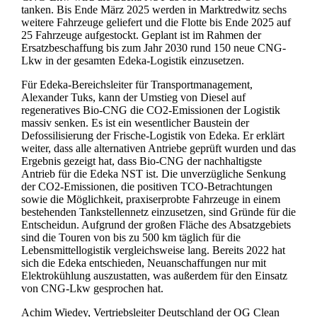
tanken. Bis Ende März 2025 werden in Marktredwitz sechs
weitere Fahrzeuge geliefert und die Flotte bis Ende 2025 auf
25 Fahrzeuge aufgestockt. Geplant ist im Rahmen der
Ersatzbeschaffung bis zum Jahr 2030 rund 150 neue CNG-
Lkw in der gesamten Edeka-Logistik einzusetzen.
Für Edeka-Bereichsleiter für Transportmanagement,
Alexander Tuks, kann der Umstieg von Diesel auf
regeneratives Bio-CNG die CO2-Emissionen der Logistik
massiv senken. Es ist ein wesentlicher Baustein der
Defossilisierung der Frische-Logistik von Edeka. Er erklärt
weiter, dass alle alternativen Antriebe geprüft wurden und das
Ergebnis gezeigt hat, dass Bio-CNG der nachhaltigste
Antrieb für die Edeka NST ist. Die unverzügliche Senkung
der CO2-Emissionen, die positiven TCO-Betrachtungen
sowie die Möglichkeit, praxiserprobte Fahrzeuge in einem
bestehenden Tankstellennetz einzusetzen, sind Gründe für die
Entscheidun. Aufgrund der großen Fläche des Absatzgebiets
sind die Touren von bis zu 500 km täglich für die
Lebensmittellogistik vergleichsweise lang. Bereits 2022 hat
sich die Edeka entschieden, Neuanschaffungen nur mit
Elektrokühlung auszustatten, was außerdem für den Einsatz
von CNG-Lkw gesprochen hat.
Achim Wiedey, Vertriebsleiter Deutschland der OG Clean