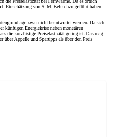
 die Preiselastizität bei Fernwärme. Da es örtlich
nach Einschätzung von S. M. Behr dazu geführt haben
atengrundlage zwar nicht beantwortet werden. Da sich
iner künftigen Energiekrise neben monetären
die kurzfristige Preiselastizität gering ist. Das mag
er über Appelle und Spartipps als über den Preis.