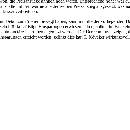
ohl die Preisanstiege ähnlich hoch waren. Entsprechend höher war auch
Haushalte mit Fernwärme alle demselben Preisanstieg ausgesetzt, was 
 besser verbreiteten.
im Detail zum Sparen bewegt haben, kann mithilfe der vorliegenden D
ebel für kurzfristige Einsparungen erwiesen haben, sollten im Falle e
chtmonetäre Instrumente genutzt werden. Die Berechnungen zeigen, dass 
Einsparungen erreicht werden, gelingt dies laut T. Köveker wirkungsvoll