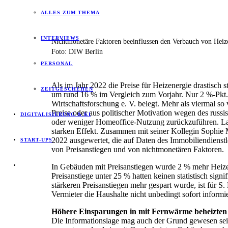
ALLES ZUM THEMA
INTERVIEWS
Nichtmonetäre Faktoren beeinflussen den Verbauch von Heizene
Foto: DIW Berlin
PERSONAL
Als im Jahr 2022 die Preise für Heizenergie drastisch 
ZEITGESCHEHEN
um rund 16 % im Vergleich zum Vorjahr. Nur 2 %-Pkt. d
Wirtschaftsforschung e. V. belegt. Mehr als viermal so
Preise oder aus politischer Motivation wegen des russ
DIGITALISIERUNG & KI
oder weniger Homeoffice-Nutzung zurückzuführen. Laut
starken Effekt. Zusammen mit seiner Kollegin Sophie 
2022 ausgewertet, die auf Daten des Immobiliendienstl
START-UPS
von Preisanstiegen und von nichtmonetären Faktoren.
In Gebäuden mit Preisanstiegen wurde 2 % mehr Heizen
Preisanstiege unter 25 % hatten keinen statistisch sign
stärkeren Preisanstiegen mehr gespart wurde, ist für S
Vermieter die Haushalte nicht unbedingt sofort informie
Höhere Einsparungen in mit Fernwärme beheizte
Die Informationslage mag auch der Grund gewesen sei