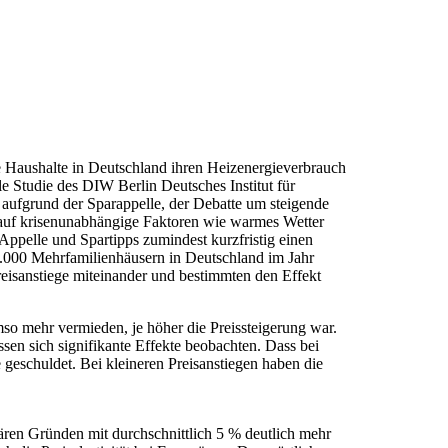
te Haushalte in Deutschland ihren Heizenergieverbrauch
e Studie des DIW Berlin Deutsches Institut für
o aufgrund der Sparappelle, der Debatte um steigende
d auf krisenunabhängige Faktoren wie warmes Wetter
ppelle und Spartipps zumindest kurzfristig einen
0.000 Mehrfamilienhäusern in Deutschland im Jahr
reisanstiege miteinander und bestimmten den Effekt
o mehr vermieden, je höher die Preissteigerung war.
assen sich signifikante Effekte beobachten. Dass bei
 geschuldet. Bei kleineren Preisanstiegen haben die
ren Gründen mit durchschnittlich 5 % deutlich mehr