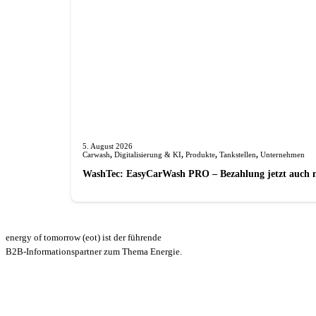
5. August 2026
Carwash
,
Digitalisierung & KI
,
Produkte
,
Tankstellen
,
Unternehmen
WashTec: EasyCarWash PRO – Bezahlung jetzt auch 
energy of tomorrow (eot) ist der führende
B2B-Informationspartner zum Thema Energie.