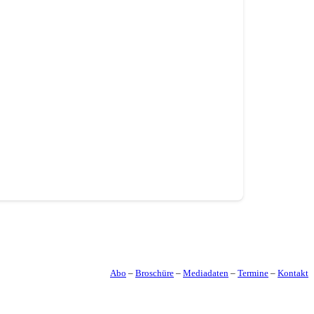
Abo
–
Broschüre
–
Mediadaten
–
Termine
–
Kontakt