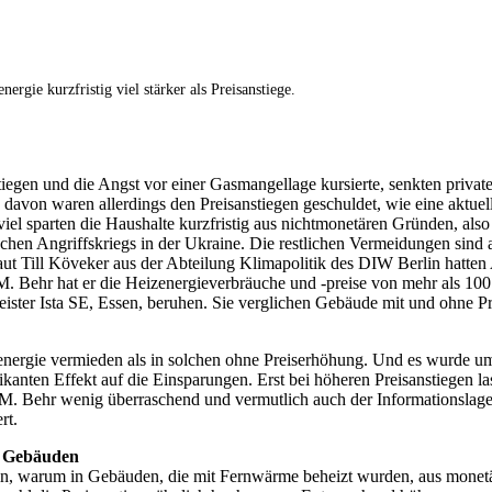
rgie kurzfristig viel stärker als Preisanstiege.
stiegen und die Angst vor einer Gasmangellage kursierte, senkten priva
avon waren allerdings den Preisanstiegen geschuldet, wie eine aktuell
 viel sparten die Haushalte kurzfristig aus nichtmonetären Gründen, als
ischen Angriffskriegs in der Ukraine. Die restlichen Vermeidungen sin
 Till Köveker aus der Abteilung Klimapolitik des DIW Berlin hatten A
M. Behr hat er die Heizenergieverbräuche und -preise von mehr als 10
eister Ista SE, Essen, beruhen. Sie verglichen Gebäude mit und ohne P
ergie vermieden als in solchen ohne Preiserhöhung. Und es wurde ums
ifikanten Effekt auf die Einsparungen. Erst bei höheren Preisanstiegen l
. M. Behr wenig überraschend und vermutlich auch der Informationslage
rt.
n Gebäuden
n, warum in Gebäuden, die mit Fernwärme beheizt wurden, aus monetä