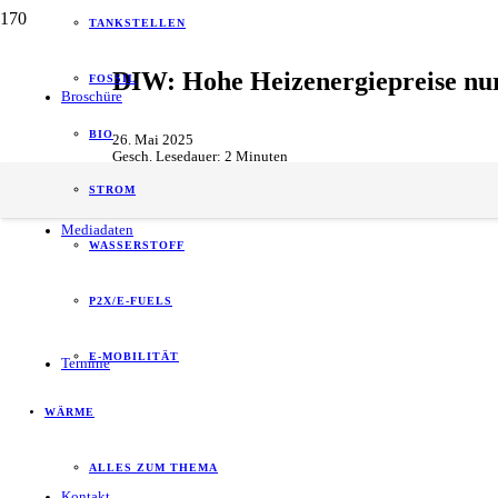
TANKSTELLEN
DIW: Hohe Heizenergiepreise nur 
FOSSIL
Broschüre
BIO
26. Mai 2025
Gesch. Lesedauer:
2
Minuten
Forschung & Entwicklung
,
Wärme
STROM
Mediadaten
WASSERSTOFF
P2X/E-FUELS
E-MOBILITÄT
Termine
WÄRME
ALLES ZUM THEMA
Kontakt