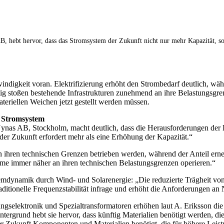
 hebt hervor, dass das Stromsystem der Zukunft nicht nur mehr Kapazität, sond
ndigkeit voran. Elektrifizierung erhöht den Strombedarf deutlich, währ
ig stoßen bestehende Infrastrukturen zunehmend an ihre Belastungsgre
teriellen Weichen jetzt gestellt werden müssen.
 Stromsystem
nas AB, Stockholm, macht deutlich, dass die Herausforderungen der E
r Zukunft erfordert mehr als eine Erhöhung der Kapazität.“
n ihren technischen Grenzen betrieben werden, während der Anteil erne
eme immer näher an ihren technischen Belastungsgrenzen operieren.“
temdynamik durch Wind- und Solarenergie: „Die reduzierte Trägheit vo
ditionelle Frequenzstabilität infrage und erhöht die Anforderungen an 
gselektronik und Spezialtransformatoren erhöhen laut A. Eriksson die
intergrund hebt sie hervor, dass künftig Materialien benötigt werden, 
er Zukunft Komponenten und Materialien benötigt, die für höhere Leist