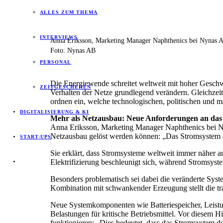
ALLES ZUM THEMA
INTERVIEWS
Anna Eriksson, Marketing Manager Naphthenics bei Nynas AB,
Foto: Nynas AB
PERSONAL
Die Energiewende schreitet weltweit mit hoher Geschwi
ZEITGESCHEHEN
Verhalten der Netze grundlegend verändern. Gleichzeit
ordnen ein, welche technologischen, politischen und ma
DIGITALISIERUNG & KI
Mehr als Netzausbau: Neue Anforderungen an das
Anna Eriksson, Marketing Manager Naphthenics bei Ny
Netzausbau gelöst werden können: „Das Stromsystem de
START-UPS
Sie erklärt, dass Stromsysteme weltweit immer näher a
Elektrifizierung beschleunigt sich, während Stromsyst
Besonders problematisch sei dabei die veränderte Sys
Kombination mit schwankender Erzeugung stellt die tra
Neue Systemkomponenten wie Batteriespeicher, Leistun
Belastungen für kritische Betriebsmittel. Vor diesem H
funktionieren: „Dies bedeutet, dass das Stromsystem d