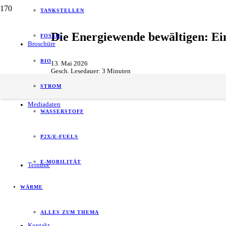
TANKSTELLEN
Die Energiewende bewältigen: Ei
FOSSIL
Broschüre
BIO
13. Mai 2026
Gesch. Lesedauer:
3
Minuten
Energie
,
Erneuerbare & Regenerative Energien
,
Nachhaltigkeit
,
STROM
Mediadaten
WASSERSTOFF
P2X/E-FUELS
E-MOBILITÄT
Termine
WÄRME
ALLES ZUM THEMA
Kontakt