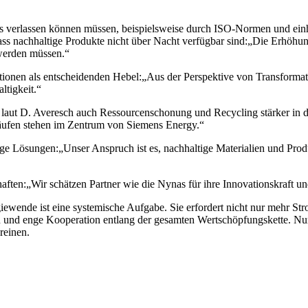
rds verlassen können müssen, beispielsweise durch ISO-Normen und ei
dass nachhaltige Produkte nicht über Nacht verfügbar sind:„Die Erhöhun
 werden müssen.“
tionen als entscheidenden Hebel:„Aus der Perspektive von Transformat
ltigkeit.“
aut D. Averesch auch Ressourcenschonung und Recycling stärker in d
läufen stehen im Zentrum von Siemens Energy.“
ige Lösungen:„Unser Anspruch ist es, nachhaltige Materialien und Prod
aften:„Wir schätzen Partner wie die Nynas für ihre Innovationskraft 
ewende ist eine systemische Aufgabe. Sie erfordert nicht nur mehr Str
 und enge Kooperation entlang der gesamten Wertschöpfungskette. Nur 
reinen.