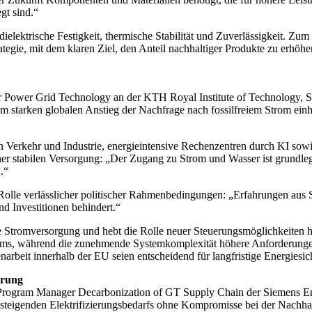
t sind.“
dielektrische Festigkeit, thermische Stabilität und Zuverlässigkeit. Z
trategie, mit dem klaren Ziel, den Anteil nachhaltiger Produkte zu erhöh
ür Power Grid Technology an der KTH Royal Institute of Technology, Sto
nem starken globalen Anstieg der Nachfrage nach fossilfreiem Strom einh
von Verkehr und Industrie, energieintensive Rechenzentren durch KI so
er stabilen Versorgung: „Der Zugang zu Strom und Wasser ist grundleg
.“
e Rolle verlässlicher politischer Rahmenbedingungen: „Erfahrungen au
d Investitionen behindert.“
ge Stromversorgung und hebt die Rolle neuer Steuerungsmöglichkeiten h
tems, während die zunehmende Systemkomplexität höhere Anforderungen
narbeit innerhalb der EU seien entscheidend für langfristige Energiesic
erung
h, Program Manager Decarbonization of GT Supply Chain der Siemens 
s steigenden Elektrifizierungsbedarfs ohne Kompromisse bei der Nachhal