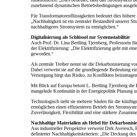
zunehmend dynamischen Betriebsbedingungen ausgeleg
Für Transformatorenflüssigkeiten bedeutet dies höhere 
„Nachhaltigkeit ist ein zentraler Bestandteil unserer S
nachhaltigeres Stromsystem zu ermöglichen.“
Digitalisierung als Schlüssel zur Systemstabilität
Auch Prof. Dr. Lina Bertling Tjernberg, Professorin f
der Elektrifizierung: „Die Elektrifizierung geht mit ei
geworden.“
Als zentrale Treiber nennt sie die Dekarbonisierung 
Dabei verweist sie auf die grundlegende Bedeutung ein
Versorgung birgt das Risiko, zu Konflikten beizutragen
Mit Blick auf Europa betont L. Bertling Tjernberg di
mangelnde Kontinuität in der Energiepolitik Planung un
Technologisch sieht sie mehrere Säulen für die künfti
ermöglichen einen effizienteren Betrieb des Stromsys
Zuverlässigkeit, Flexibilität und eine stärkere Zusamme
Nachhaltige Materialien als Hebel für Dekarbonisi
Aus industrieller Perspektive verweist Dirk Averesc
definierter Nachhaltigkeitskriterien: „Die Deckung de