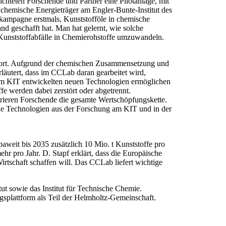
chteten Forschende und Partner eine Pilotanlage, mit
s chemische Energieträger am Engler-Bunte-Institut des
skampagne erstmals, Kunststofföle in chemische
nd geschafft hat. Man hat gelernt, wie solche
e Kunststoffabfälle in Chemierohstoffe umzuwandeln.
fort. Aufgrund der chemischen Zusammensetzung und
läutert, dass im CCLab daran gearbeitet wird,
e am KIT entwickelten neuen Technologien ermöglichen
fe werden dabei zerstört oder abgetrennt.
rieren Forschende die gesamte Wertschöpfungskette.
neue Technologien aus der Forschung am KIT und in der
paweit bis 2035 zusätzlich 10 Mio. t Kunststoffe pro
ehr pro Jahr. D. Stapf erklärt, dass die Europäische
tschaft schaffen will. Das CCLab liefert wichtige
ut sowie das Institut für Technische Chemie.
splattform als Teil der Helmholtz-Gemeinschaft.