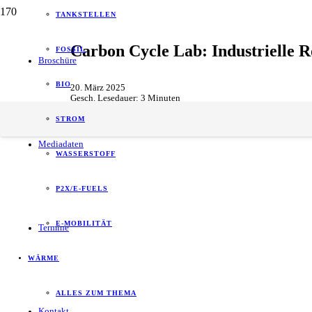
TANKSTELLEN
Carbon Cycle Lab: Industrielle Ro
FOSSIL
Broschüre
BIO
20. März 2025
Gesch. Lesedauer:
3
Minuten
Allgemein
,
Forschung & Entwicklung
,
Unternehmen
STROM
Mediadaten
WASSERSTOFF
P2X/E-FUELS
E-MOBILITÄT
Termine
WÄRME
ALLES ZUM THEMA
Kontakt