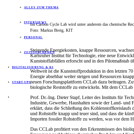
ALLES ZUM THEMA
INTERVIEWS
Im Carbon Cycle Lab wird unter anderem das chemische Recyc
Foto: Markus Breig, KIT
PERSONAL
Steigende Energiekosten, knappe Ressourcen, wachse
ZEITGESCHEHEN
Karlsruher Institut für Technologie, eine neue Entwic
Kunststoffabfällen erforscht und in den Pilotmaßstab übe
DIGITALISIERUNG & KI
Weltweit ist die Kunststoffproduktion in den letzten 7
Energie absehbar weiter steigen und Ressourcen knappe
neuen Forschungsplattform CCLab dazu beitragen. Zuvo
START-UPS
biologische Reststoffe zu entwickeln. Mit dem CCLab w
Prof. Dr.-Ing. Dieter Stapf, Leiter des Instituts für T
Industrie, Gewerbe, Haushalten sowie der Land- und Fo
erklärt, dass die Schließung des Kohlenstoffkreislaufs
und Rohstoffe knapp und teuer sind, und dass die künft
Importen fossiler Rohstoffe zu werden, was vor dem Hi
Das CCLab profitiert von den Erkenntnissen des bioliq