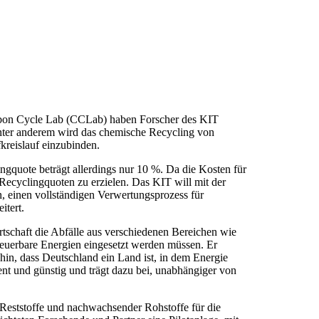
rbon Cycle Lab (CCLab) haben Forscher des KIT
 Unter anderem wird das chemische Recycling von
fkreislauf einzubinden.
ingquote beträgt allerdings nur 10 %. Da die Kosten für
 Recyclingquoten zu erzielen. Das KIT will mit der
, einen vollständigen Verwertungsprozess für
itert.
wirtschaft die Abfälle aus verschiedenen Bereichen wie
neuerbare Energien eingesetzt werden müssen. Er
hin, dass Deutschland ein Land ist, in dem Energie
ient und günstig und trägt dazu bei, unabhängiger von
 Reststoffe und nachwachsender Rohstoffe für die