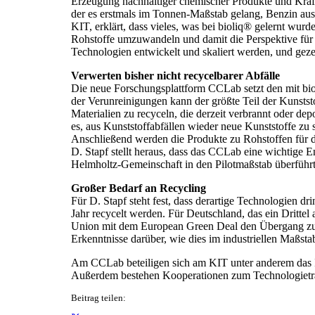
Erzeugung nachhaltiger chemischer Produkte und Krafts
der es erstmals im Tonnen-Maßstab gelang, Benzin aus S
KIT, erklärt, dass vieles, was bei bioliq® gelernt wu
Rohstoffe umzuwandeln und damit die Perspektive für di
Technologien entwickelt und skaliert werden, und geze
Verwerten bisher nicht recycelbarer Abfälle
Die neue Forschungsplattform CCLab setzt den mit b
der Verunreinigungen kann der größte Teil der Kunstst
Materialien zu recyceln, die derzeit verbrannt oder 
es, aus Kunststoffabfällen wieder neue Kunststoffe zu 
Anschließend werden die Produkte zu Rohstoffen für d
D. Stapf stellt heraus, dass das CCLab eine wichtige 
Helmholtz-Gemeinschaft in den Pilotmaßstab überführ
Großer Bedarf an Recycling
Für D. Stapf steht fest, dass derartige Technologien d
Jahr recycelt werden. Für Deutschland, das ein Drittel 
Union mit dem European Green Deal den Übergang zu ei
Erkenntnisse darüber, wie dies im industriellen Maßsta
Am CCLab beteiligen sich am KIT unter anderem das Ins
Außerdem bestehen Kooperationen zum Technologietrans
Beitrag teilen: