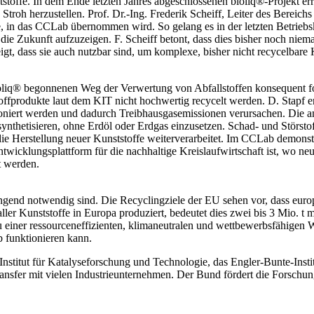
toffe. In dem Ende letzten Jahres abgeschlossenen bioliq®-Projekt erri
troh herzustellen. Prof. Dr.-Ing. Frederik Scheiff, Leiter des Bereich
rde, in das CCLab übernommen wird. So gelang es in der letzten Betrieb
e Zukunft aufzuzeigen. F. Scheiff betont, dass dies bisher noch niema
igt, dass sie auch nutzbar sind, um komplexe, bisher nicht recycelbar
ioliq® begonnenen Weg der Verwertung von Abfallstoffen konsequent 
offprodukte laut dem KIT nicht hochwertig recycelt werden. D. Stapf er
deponiert werden und dadurch Treibhausgasemissionen verursachen. Di
synthetisieren, ohne Erdöl oder Erdgas einzusetzen. Schad- und Störstof
ie Herstellung neuer Kunststoffe weiterverarbeitet. Im CCLab demonst
Entwicklungsplattform für die nachhaltige Kreislaufwirtschaft ist, wo 
t werden.
ringend notwendig sind. Die Recyclingziele der EU sehen vor, dass euro
aller Kunststoffe in Europa produziert, bedeutet dies zwei bis 3 Mio. t m
ner ressourceneffizienten, klimaneutralen und wettbewerbsfähigen Wir
b funktionieren kann.
titut für Katalyseforschung und Technologie, das Engler-Bunte-Instit
fer mit vielen Industrieunternehmen. Der Bund fördert die Forschung