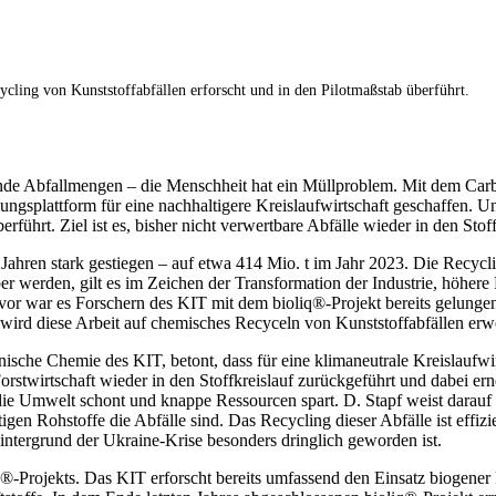
ling von Kunststoffabfällen erforscht und in den Pilotmaßstab überführt.
nde Abfallmengen – die Menschheit hat ein Müllproblem. Mit dem Ca
klungsplattform für eine nachhaltigere Kreislaufwirtschaft geschaffen.
rführt. Ziel ist es, bisher nicht verwertbare Abfälle wieder in den Stof
0 Jahren stark gestiegen – auf etwa 414 Mio. t im Jahr 2023. Die Recycl
r werden, gilt es im Zeichen der Transformation der Industrie, höhere
r war es Forschern des KIT mit dem bioliq®-Projekt bereits gelungen
ird diese Arbeit auf chemisches Recyceln von Kunststoffabfällen erwe
echnische Chemie des KIT, betont, dass für eine klimaneutrale Kreislauf
rstwirtschaft wieder in den Stoffkreislauf zurückgeführt und dabei er
 die Umwelt schont und knappe Ressourcen spart. D. Stapf weist darauf 
igen Rohstoffe die Abfälle sind. Das Recycling dieser Abfälle ist effiz
ntergrund der Ukraine-Krise besonders dringlich geworden ist.
®-Projekts. Das KIT erforscht bereits umfassend den Einsatz biogener