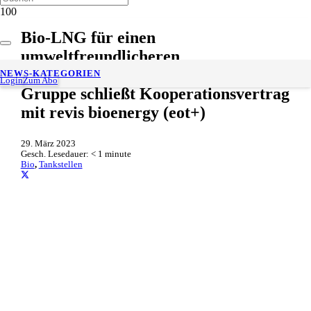
Bio-LNG für einen
umweltfreundlicheren
Schwerlastverkehr: Westfalen-
NEWS-KATEGORIEN
Login
Zum Abo
Gruppe schließt Kooperationsvertrag
mit revis bioenergy (eot+)
29. März 2023
Gesch. Lesedauer:
< 1
minute
Bio
,
Tankstellen