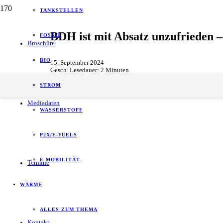
TANKSTELLEN
BDH ist mit Absatz unzufrieden
FOSSIL
Broschüre
BIO
15. September 2024
Gesch. Lesedauer:
2
Minuten
Wärme
STROM
Mediadaten
WASSERSTOFF
P2X/E-FUELS
E-MOBILITÄT
Termine
WÄRME
ALLES ZUM THEMA
Kontakt