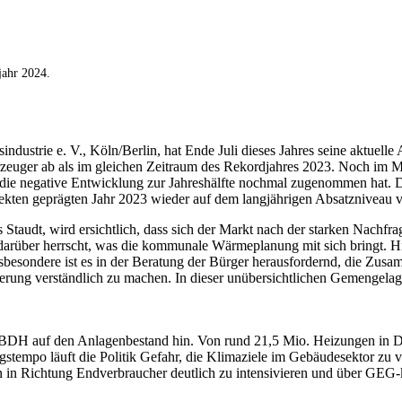
jahr 2024.
trie e. V., Köln/Berlin, hat Ende Juli dieses Jahres seine aktuelle Ab
erzeuger ab als im gleichen Zeitraum des Rekordjahres 2023. Noch im 
s die negative Entwicklung zur Jahreshälfte nochmal zugenommen hat. D
ten geprägten Jahr 2023 wieder auf dem langjährigen Absatzniveau v
udt, wird ersichtlich, dass sich der Markt nach der starken Nachfra
t darüber herrscht, was die kommunale Wärmeplanung mit sich bringt.
 Insbesondere ist es in der Beratung der Bürger herausfordernd, die Z
rung verständlich zu machen. In dieser unübersichtlichen Gemengela
DH auf den Anlagenbestand hin. Von rund 21,5 Mio. Heizungen in Deuts
tempo läuft die Politik Gefahr, die Klimaziele im Gebäudesektor zu 
 in Richtung Endverbraucher deutlich zu intensivieren und über GEG