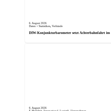
6. August 2026
Daten + Statistiken
,
Verbände
DIW-Konjunkturbarometer setzt Achterbahnfahrt im J
6. August 2026
E-Mobilität
,
International
,
Logistik
,
Unternehmen