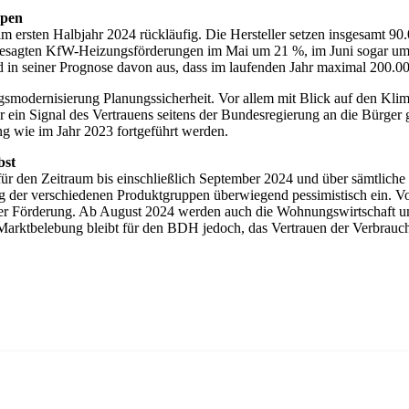
mpen
ersten Halbjahr 2024 rückläufig. Die Hersteller setzen insgesamt 90.
ugesagten KfW-Heizungsförderungen im Mai um 21 %, im Juni sogar um
band in seiner Prognose davon aus, dass im laufenden Jahr maximal 20
smodernisierung Planungssicherheit. Vor allem mit Blick auf den Klima
r ein Signal des Vertrauens seitens der Bundesregierung an die Bürge
ng wie im Jahr 2023 fortgeführt werden.
bst
r den Zeitraum bis einschließlich September 2024 und über sämtliche
g der verschiedenen Produktgruppen überwiegend pessimistisch ein. Vo
 der Förderung. Ab August 2024 werden auch die Wohnungswirtschaft 
 Marktbelebung bleibt für den BDH jedoch, das Vertrauen der Verbrauch