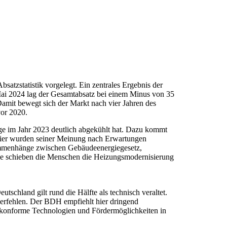
satzstatistik vorgelegt. Ein zentrales Ergebnis der
Mai 2024 lag der Gesamtabsatz bei einem Minus von 35
amit bewegt sich der Markt nach vier Jahren des
or 2020.
ge im Jahr 2023 deutlich abgekühlt hat. Dazu kommt
 Hier wurden seiner Meinung nach Erwartungen
usammenhänge zwischen Gebäudeenergiegesetz,
ge schieben die Menschen die Heizungsmodernisierung
chland gilt rund die Hälfte als technisch veraltet.
verfehlen. Der BDH empfiehlt hier dringend
-konforme Technologien und Fördermöglichkeiten in