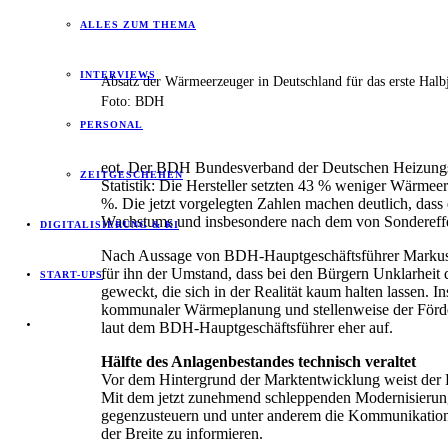
ALLES ZUM THEMA
INTERVIEWS
Absatz der Wärmeerzeuger in Deutschland für das erste Halb
Foto: BDH
PERSONAL
eot. Der BDH Bundesverband der Deutschen Heizungsindus
ZEITGESCHEHEN
Statistik: Die Hersteller setzten 43 % weniger Wärme
%. Die jetzt vorgelegten Zahlen machen deutlich, das
Wachstums und insbesondere nach dem von Sondereffek
DIGITALISIERUNG & KI
Nach Aussage von BDH-Hauptgeschäftsführer Markus Sta
für ihn der Umstand, dass bei den Bürgern Unklarhei
START-UPS
geweckt, die sich in der Realität kaum halten lassen.
kommunaler Wärmeplanung und stellenweise der Förde
laut dem BDH-Hauptgeschäftsführer eher auf.
Hälfte des Anlagenbestandes technisch veraltet
Vor dem Hintergrund der Marktentwicklung weist der B
Mit dem jetzt zunehmend schleppenden Modernisierungs
gegenzusteuern und unter anderem die Kommunikation
der Breite zu informieren.