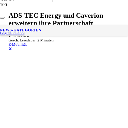
ADS-TEC Energy und Caverion
erweitern ihre Partnerschaft
NEWS-KATEGORIEN
Login
Zum Abo
10. Juli 2024
Gesch. Lesedauer:
2
Minuten
E-Mobilität