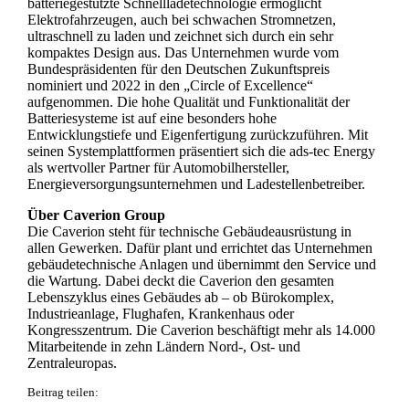
batteriegestützte Schnellladetechnologie ermöglicht
Elektrofahrzeugen, auch bei schwachen Stromnetzen,
ultraschnell zu laden und zeichnet sich durch ein sehr
kompaktes Design aus. Das Unternehmen wurde vom
Bundespräsidenten für den Deutschen Zukunftspreis
nominiert und 2022 in den „Circle of Excellence“
aufgenommen. Die hohe Qualität und Funktionalität der
Batteriesysteme ist auf eine besonders hohe
Entwicklungstiefe und Eigenfertigung zurückzuführen. Mit
seinen Systemplattformen präsentiert sich die ads-tec Energy
als wertvoller Partner für Automobilhersteller,
Energieversorgungsunternehmen und Ladestellenbetreiber.
Über Caverion Group
Die Caverion steht für technische Gebäudeausrüstung in
allen Gewerken. Dafür plant und errichtet das Unternehmen
gebäudetechnische Anlagen und übernimmt den Service und
die Wartung. Dabei deckt die Caverion den gesamten
Lebenszyklus eines Gebäudes ab – ob Bürokomplex,
Industrieanlage, Flughafen, Krankenhaus oder
Kongresszentrum. Die Caverion beschäftigt mehr als 14.000
Mitarbeitende in zehn Ländern Nord-, Ost- und
Zentraleuropas.
Beitrag teilen: