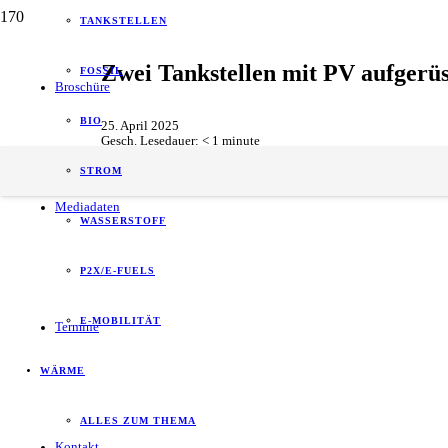
TANKSTELLEN
Zwei Tankstellen mit PV aufgerüst
FOSSIL
Broschüre
BIO
25. April 2025
Gesch. Lesedauer:
< 1
minute
Erneuerbarer Strom
,
Tankstellen
,
Unternehmen
STROM
Mediadaten
WASSERSTOFF
P2X/E-FUELS
E-MOBILITÄT
Termine
WÄRME
ALLES ZUM THEMA
Kontakt