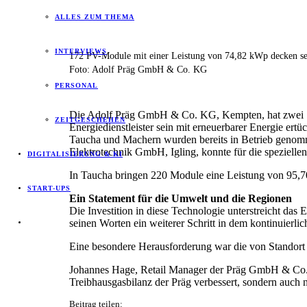
ALLES ZUM THEMA
INTERVIEWS
172 PV-Module mit einer Leistung von 74,82 kWp decken se
Foto: Adolf Präg GmbH & Co. KG
PERSONAL
Die Adolf Präg GmbH & Co. KG, Kempten, hat zwei Stan
ZEITGESCHEHEN
Energiedienstleister sein mit erneuerbarer Energie er
Taucha und Machern wurden bereits in Betrieb genomme
Elektrotechnik GmbH, Igling, konnte für die spezielle
DIGITALISIERUNG & KI
In Taucha bringen 220 Module eine Leistung von 95,
START-UPS
Ein Statement für die Umwelt und die Regionen
Die Investition in diese Technologie unterstreicht da
seinen Worten ein weiterer Schritt in dem kontinuierl
Eine besondere Herausforderung war die von Standort zu
Johannes Hage, Retail Manager der Präg GmbH & Co. K
Treibhausgasbilanz der Präg verbessert, sondern auch n
Beitrag teilen: