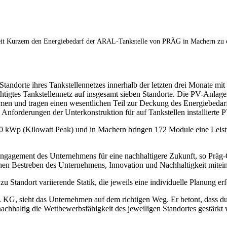
it Kurzem den Energiebedarf der ARAL-Tankstelle von PRÄG in Machern zu e
dorte ihres Tankstellennetzes innerhalb der letzten drei Monate mit
tüchtigtes Tankstellennetz auf insgesamt sieben Standorte. Die PV-Anla
n und tragen einen wesentlichen Teil zur Deckung des Energiebedarfe
n Anforderungen der Unterkonstruktion für auf Tankstellen installiert
70 kWp (Kilowatt Peak) und in Machern bringen 172 Module eine Leis
s Engagement des Unternehmens für eine nachhaltigere Zukunft, so Präg-
ichen Bestreben des Unternehmens, Innovation und Nachhaltigkeit mitei
 Standort variierende Statik, die jeweils eine individuelle Planung erf
G, sieht das Unternehmen auf dem richtigen Weg. Er betont, dass du
achhaltig die Wettbewerbsfähigkeit des jeweiligen Standortes gestärkt 