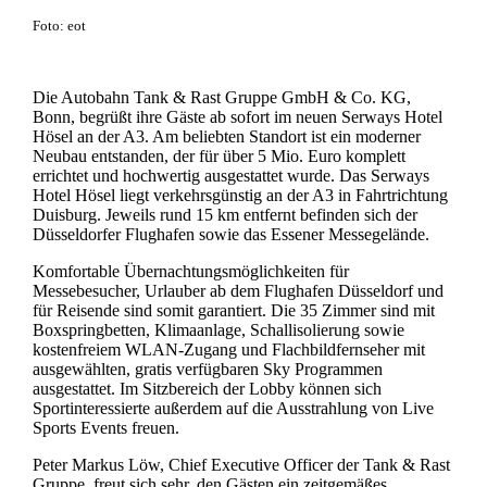
Foto: eot
Die Autobahn Tank & Rast Gruppe GmbH & Co. KG,
Bonn, begrüßt ihre Gäste ab sofort im neuen Serways Hotel
Hösel an der A3. Am beliebten Standort ist ein moderner
Neubau entstanden, der für über 5 Mio. Euro komplett
errichtet und hochwertig ausgestattet wurde. Das Serways
Hotel Hösel liegt verkehrsgünstig an der A3 in Fahrtrichtung
Duisburg. Jeweils rund 15 km entfernt befinden sich der
Düsseldorfer Flughafen sowie das Essener Messegelände.
Komfortable Übernachtungsmöglichkeiten für
Messebesucher, Urlauber ab dem Flughafen Düsseldorf und
für Reisende sind somit garantiert. Die 35 Zimmer sind mit
Boxspringbetten, Klimaanlage, Schallisolierung sowie
kostenfreiem WLAN-Zugang und Flachbildfernseher mit
ausgewählten, gratis verfügbaren Sky Programmen
ausgestattet. Im Sitzbereich der Lobby können sich
Sportinteressierte außerdem auf die Ausstrahlung von Live
Sports Events freuen.
Peter Markus Löw, Chief Executive Officer der Tank & Rast
Gruppe, freut sich sehr, den Gästen ein zeitgemäßes