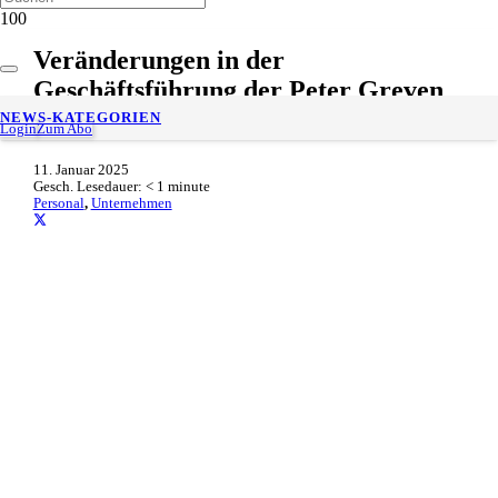
Veränderungen in der
Geschäftsführung der Peter Greven
GmbH & Co. KG
NEWS-KATEGORIEN
Login
Zum Abo
11. Januar 2025
Gesch. Lesedauer:
< 1
minute
Personal
,
Unternehmen