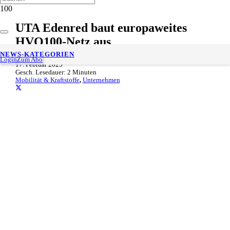
UTA Edenred baut europaweites
HVO100-Netz aus
NEWS-KATEGORIEN
Login
Zum Abo
17. Februar 2025
Gesch. Lesedauer:
2
Minuten
Mobilität & Kraftstoffe
,
Unternehmen