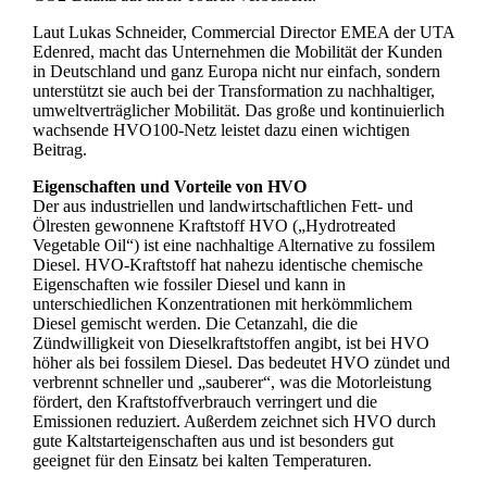
Laut Lukas Schneider, Commercial Director EMEA der UTA
Edenred, macht das Unternehmen die Mobilität der Kunden
in Deutschland und ganz Europa nicht nur einfach, sondern
unterstützt sie auch bei der Transformation zu nachhaltiger,
umweltverträglicher Mobilität. Das große und kontinuierlich
wachsende HVO100-Netz leistet dazu einen wichtigen
Beitrag.
Eigenschaften und Vorteile von HVO
Der aus industriellen und landwirtschaftlichen Fett- und
Ölresten gewonnene Kraftstoff HVO („Hydrotreated
Vegetable Oil“) ist eine nachhaltige Alternative zu fossilem
Diesel. HVO-Kraftstoff hat nahezu identische chemische
Eigenschaften wie fossiler Diesel und kann in
unterschiedlichen Konzentrationen mit herkömmlichem
Diesel gemischt werden. Die Cetanzahl, die die
Zündwilligkeit von Dieselkraftstoffen angibt, ist bei HVO
höher als bei fossilem Diesel. Das bedeutet HVO zündet und
verbrennt schneller und „sauberer“, was die Motorleistung
fördert, den Kraftstoffverbrauch verringert und die
Emissionen reduziert. Außerdem zeichnet sich HVO durch
gute Kaltstarteigenschaften aus und ist besonders gut
geeignet für den Einsatz bei kalten Temperaturen.