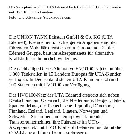
Das Akzeptanznetz der UTA Edenred bietet jetzt über 1.800 Stationen
mit HVO100 in 15 Ländern.
Foto: U. J. Alexander/stock.adobe.com
Die UNION TANK Eckstein GmbH & Co. KG (UTA
Edenred), Kleinostheim, nach eigenen Angaben einer der
führenden Mobilitätsdienstleister in Europa und Teil der
Edenred-Gruppe, baut ihr Akzeptanznetz für alternative
Kraftstoffe kontinuierlich weiter aus.
Die nachhaltige Diesel-Alternative HVO100 ist jetzt an über
1.800 Tankstellen in 15 Ländern Europas für UTA-Kunden
verfügbar. In Deutschland stehen UTA-Kunden jetzt rund
100 Stationen mit HVO100 zur Verfügung.
Das HVO100-Netz der UTA Edenred erstreckt sich neben
Deutschland auf Österreich, die Niederlande, Belgien, Italien,
Spanien, Irland, die Tschechische Republik, Dänemark,
Finnland, Estland, Lettland, Litauen, Norwegen und
Schweden. So können auch europaweit fahrende
Transportunternehmen ihre Fahrzeuge im UTA-
Akzeptanznetz mit HVO-Kraftstoff betanken und damit die
CO2-Bilanz auf ihren Touren verbessern.