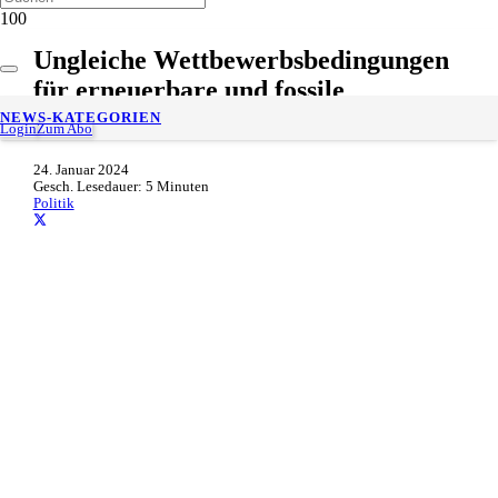
Ungleiche Wettbewerbsbedingungen
für erneuerbare und fossile
Materialien in Ökobilanzen
NEWS-KATEGORIEN
Login
Zum Abo
24. Januar 2024
Gesch. Lesedauer:
5
Minuten
Politik