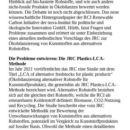
Hinblick auf bio-basierte Rohstoffe, und wie auch andere
nicht-fossile Produkte in Ökobilanzen bewertet werden
können. Die Debatte ist noch nicht abgeschlossen. Das neue
wissenschaftliche Hintergrundpapier der RCI Renewable
Carbon Initiative der nova-Institut für politische und
ökologische Innovation GmbH, Hürth, fasst Fragen und
Probleme zusammen und erörtert sie unter Einbeziehung
eines aktuellen methodischen Vorschlags des JRC zur
Ökobilanzierung von Kunststoffen aus alternativen
Rohstoffen.
Die Probleme entwirren: Die JRC Plastics-LCA-
Methode
Im Jahr 2021 veröffentlichte das JRC eine Studie mit dem
Titel „LCA of alternative feedstocks for plastic products“
(Ökobilanzierung alternativer Rohstoffe für
Kunststoffprodukte), die gemeinhin als JRC Plastics-LCA-
Methode bezeichnet wird. Alternative Rohstoffe beziehen
sich auf die gleichen drei Rohstoffe, welche die RCI als
erneuerbaren Kohlenstoff definiert: Biomasse, CO2-Nutzung
und Recycling. Die Studie beschreibt eine vom JRC
entwickelte Methodik zur Bewertung der
Umweltauswirkungen von Kunststoffen aus alternativen
Rohstoffen, potenziell im Vergleich zu Kunststoffprodukten
auf fossiler Basis. Obwohl die Methode einen detaillierten