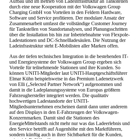
Aufbau und im Betrieb von Ladeinfrastruktur an Tankstellen
durch eine neue Kooperation mit der Volkswagen Group
Charging GmbH von Vorteilen in den Feldern Hardware,
Software und Service profitieren. Der modulare Ansatz der
Zusammenarbeit umfasst die vollständige Customer Journey
für Tankstellen von Standortanalysen, und Planungsschritten
über die Installation bis hin zur Inbetriebnahme von Flexpole-
Ladestationen und DC-Schnellladesäulen. Die Nutzung der
Ladeinfrastruktur steht E-Mobilisten aller Marken offen.
Aus der tiefen technischen Integration in die bestehenden IT-
und Energiesysteme der Volkswagen Group ergeben sich
Vorteile für teilnehmende Stationen und ihre Kunden. So
können UNITI-Mitglieder laut UNITI-Hauptgeschäftsführer
Elmar Kühn beispielsweise in das Premium Ladenetzwerk
von Elli („Selected Partner Network“) aufgenommen und
damit in die Ladeplanungssysteme von Europas größtem
Fahrzeughersteller integriert werden. Die qualitativ
hochwertigen Ladestandorte der UNITI-
Mitgliedsunternehmen erscheinen damit dann unter anderem
auf den Displays in den E-Fahrzeugen der Volkswagen-
Konzernmarken. Damit sind die Stationen des
EnergieMittelstands nicht mehr nur was das Ladeerlebnis und
den Service betrifft auf Augenhöhe mit den Marktführern,
sondern künftig auch in ihrer Sichtbarkeit für die Kunden,