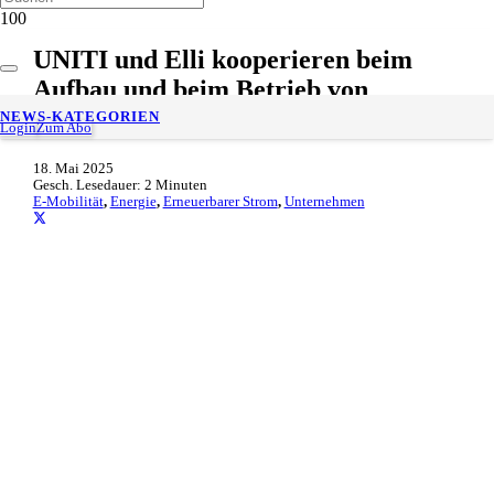
UNITI und Elli kooperieren beim
Aufbau und beim Betrieb von
Ladeinfrastruktur
NEWS-KATEGORIEN
Login
Zum Abo
18. Mai 2025
Gesch. Lesedauer:
2
Minuten
E-Mobilität
,
Energie
,
Erneuerbarer Strom
,
Unternehmen