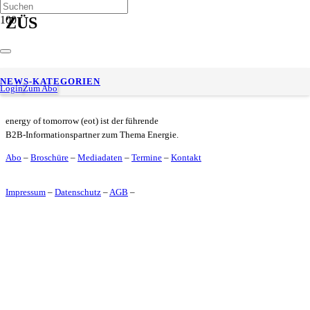
ZÜS
DEKRA: Cyber-Sicherheit ist für Anlagen jetzt Pflicht
NEWS-KATEGORIEN
Login
Zum Abo
energy of tomorrow (eot) ist der führende
B2B-Informationspartner zum Thema Energie.
Abo
–
Broschüre
–
Mediadaten
–
Termine
–
Kontakt
Impressum
–
Datenschutz
–
AGB
–